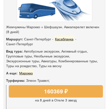
Жемчужины Марокко + Шефшауэн. Авиаперелет включен
(8 дней)
Маршрут:
Санкт-Петербург
-
Касабланка
-
Санкт-Петербург
Вид тура:
Автобусные экскурсии
,
Активный отдых
,
Групповые туры
,
Необычные экскурсии
,
Экскурсионные туры
,
Авиатуры
,
Комбинированные туры
,
Туры на рождество
,
Туры на весну
А еще:
Марокко
Турфирма:
Элеон Травел;
160369 ₽
на 8 дней
в Отеле 3 звезд