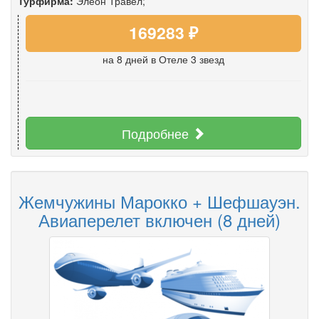
Турфирма:
Элеон Травел;
169283 ₽
на 8 дней
в Отеле 3 звезд
Подробнее
Жемчужины Марокко + Шефшауэн.
Авиаперелет включен (8 дней)