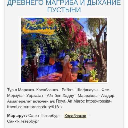
ДРЕВНЕГО МАГРИБА И ДЫХАНИЕ
ПУСТЫНИ
Тур в Марокко. Касабланка - Рабат - Шефшауэн - Фес -
Мерзуга - Уарзазат - Айт бен Хадду - Марракеш - Агадир.
Авиаперелет включен а/к Royal Air Maroc https://rossita-
travel.com/morocco/tury/9181/
Маршрут:
Санкт-Петербург
-
Касабланка
-
Санкт-Петербург