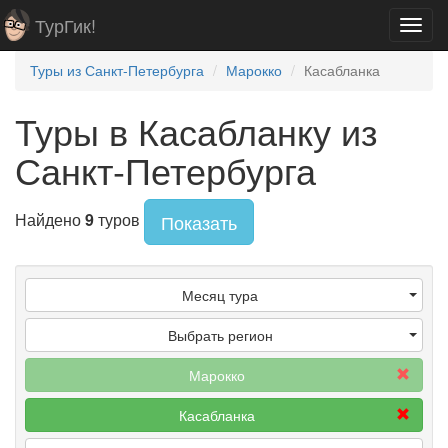
ТурГик!
Toggl
navig
Туры из Санкт-Петербурга
Марокко
Касабланка
Туры в Касабланку из
Санкт-Петербурга
Найдено
9
туров
Показать
Месяц тура
Выбрать регион
Марокко
Касабланка