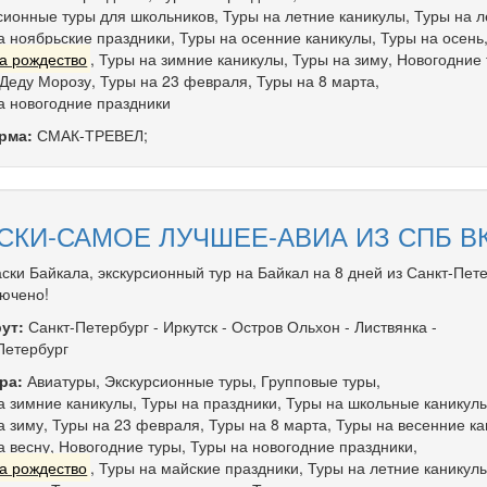
сионные туры для школьников
,
Туры на летние каникулы
,
Туры на л
а ноябрьские праздники
,
Туры на осенние каникулы
,
Туры на осень
а рождество
,
Туры на зимние каникулы
,
Туры на зиму
,
Новогодние 
 Деду Морозу
,
Туры на 23 февраля
,
Туры на 8 марта
,
а новогодние праздники
рма:
СМАК-ТРЕВЕЛ;
АСКИ-САМОЕ ЛУЧШЕЕ-АВИА ИЗ СПБ В
аски Байкала, экскурсионный тур на Байкал на 8 дней из Санкт-Пете
лючено!
ут:
Санкт-Петербург
-
Иркутск
-
Остров Ольхон
-
Листвянка
-
Петербург
ра:
Авиатуры
,
Экскурсионные туры
,
Групповые туры
,
а зимние каникулы
,
Туры на праздники
,
Туры на школьные каникул
а зиму
,
Туры на 23 февраля
,
Туры на 8 марта
,
Туры на весенние к
а весну
,
Новогодние туры
,
Туры на новогодние праздники
,
а рождество
,
Туры на майские праздники
,
Туры на летние каникул