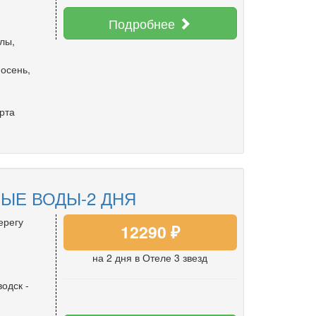
Подробнее
улы
,
 осень
,
рта
ЫЕ ВОДЫ-2 ДНЯ
ерегу
12290 ₽
на 2 дня
в Отеле 3 звезд
водск
-