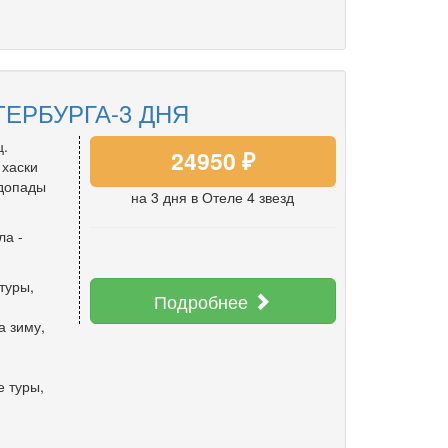
ТЕРБУРГА-3 ДНЯ
.
24950 ₽
 хаски
одопады
на 3 дня
в Отеле 4 звезд
ла
-
туры
,
Подробнее
а зиму
,
,
е туры
,