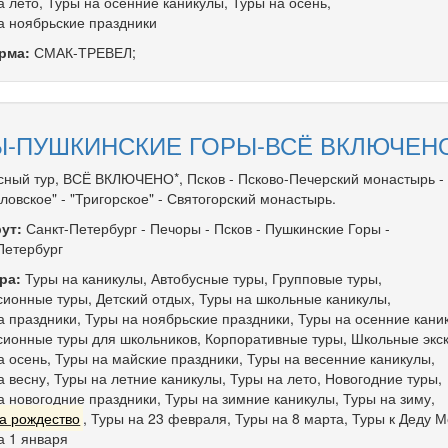
а лето
,
Туры на осенние каникулы
,
Туры на осень
,
а ноябрьские праздники
рма:
СМАК-ТРЕВЕЛ;
-ПУШКИНСКИЕ ГОРЫ-ВСЁ ВКЛЮЧЕНО
сный тур, ВСЁ ВКЛЮЧЕНО*, Псков - Псково-Печерский монастырь -
ловское" - "Тригорское" - Святогорский монастырь.
ут:
Санкт-Петербург
-
Печоры
-
Псков
-
Пушкинские Горы
-
Петербург
ра:
Туры на каникулы
,
Автобусные туры
,
Групповые туры
,
сионные туры
,
Детский отдых
,
Туры на школьные каникулы
,
а праздники
,
Туры на ноябрьские праздники
,
Туры на осенние кани
сионные туры для школьников
,
Корпоративные туры
,
Школьные экс
а осень
,
Туры на майские праздники
,
Туры на весенние каникулы
,
а весну
,
Туры на летние каникулы
,
Туры на лето
,
Новогодние туры
,
а новогодние праздники
,
Туры на зимние каникулы
,
Туры на зиму
,
а рождество
,
Туры на 23 февраля
,
Туры на 8 марта
,
Туры к Деду М
а 1 января