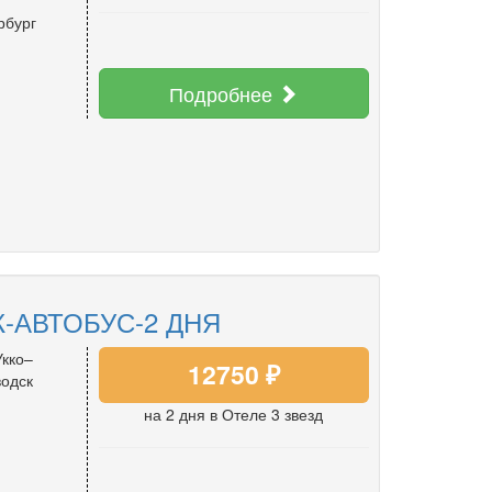
рбург
Подробнее
-АВТОБУС-2 ДНЯ
кко–
12750 ₽
одск
на 2 дня
в Отеле 3 звезд