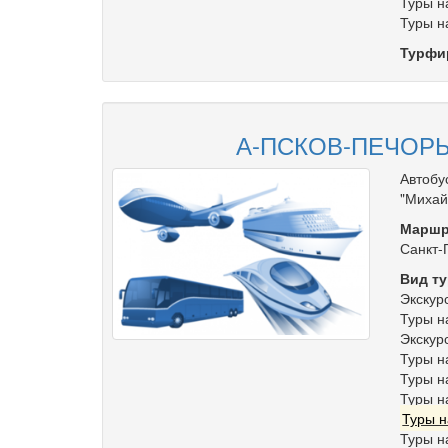
Туры н
Туры н
Турфи
А-ПСКОВ-ПЕЧОРЫ
Автобу
"Михай
Маршр
Санкт-
Вид ту
Экскур
Туры н
Экскур
Туры н
Туры н
Туры н
Туры н
Туры н