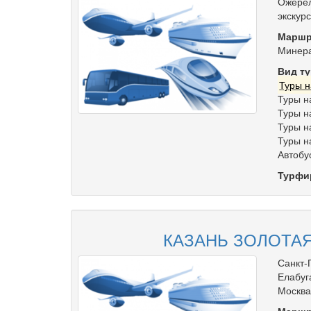
Ожерел
экскур
Маршр
Минер
Вид ту
Туры н
Туры н
Туры н
Туры н
Туры н
Автобу
Турфи
КАЗАНЬ ЗОЛОТАЯ
Санкт-
Елабуг
Москва