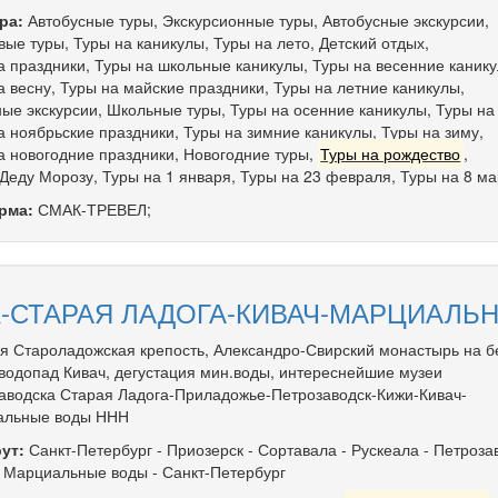
ра:
Автобусные туры
,
Экскурсионные туры
,
Автобусные экскурсии
,
вые туры
,
Туры на каникулы
,
Туры на лето
,
Детский отдых
,
а праздники
,
Туры на школьные каникулы
,
Туры на весенние каник
а весну
,
Туры на майские праздники
,
Туры на летние каникулы
,
ые экскурсии
,
Школьные туры
,
Туры на осенние каникулы
,
Туры на
а ноябрьские праздники
,
Туры на зимние каникулы
,
Туры на зиму
,
а новогодние праздники
,
Новогодние туры
,
Туры на рождество
,
 Деду Морозу
,
Туры на 1 января
,
Туры на 23 февраля
,
Туры на 8 ма
рма:
СМАК-ТРЕВЕЛ;
-СТАРАЯ ЛАДОГА-КИВАЧ-МАРЦИАЛЬН
я Староладожская крепость, Александро-Свирский монастырь на б
 водопад Кивач, дегустация мин.воды, интереснейшие музеи
аводска Старая Ладога-Приладожье-Петрозаводск-Кижи-Кивач-
альные воды ННН
ут:
Санкт-Петербург
-
Приозерск
-
Сортавала
-
Рускеала
-
Петроза
-
Марциальные воды
-
Санкт-Петербург