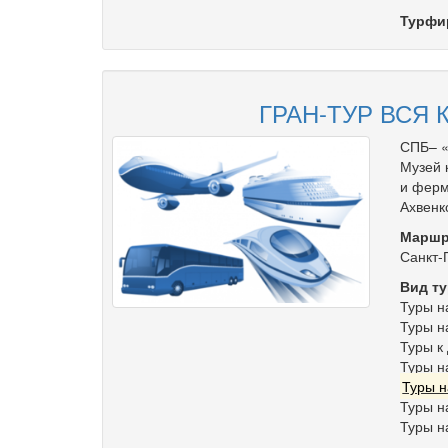
Турфи
ГРАН-ТУР ВСЯ 
СПБ– «
Музей 
и ферм
Ахвенк
Маршр
Санкт-
Вид ту
Туры н
Туры н
Туры к
Туры н
Туры н
Туры н
Туры н