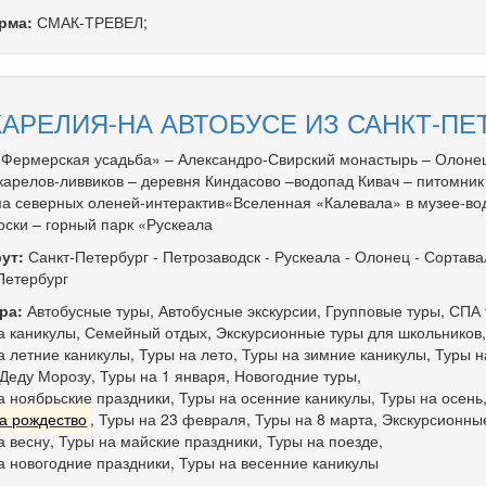
рма:
СМАК-ТРЕВЕЛ;
КАРЕЛИЯ-НА АВТОБУСЕ ИЗ САНКТ-ПЕ
Фермерская усадьба» – Александро-Свирский монастырь – Олонец
карелов-ливвиков – деревня Киндасово –водопад Кивач – питомник
а северных оленей-интерактив«Вселенная «Калевала» в музее-в
оски – горный парк «Рускеала
ут:
Санкт-Петербург
-
Петрозаводск
-
Рускеала
-
Олонец
-
Сортава
Петербург
ра:
Автобусные туры
,
Автобусные экскурсии
,
Групповые туры
,
СПА 
а каникулы
,
Семейный отдых
,
Экскурсионные туры для школьников
,
а летние каникулы
,
Туры на лето
,
Туры на зимние каникулы
,
Туры н
 Деду Морозу
,
Туры на 1 января
,
Новогодние туры
,
а ноябрьские праздники
,
Туры на осенние каникулы
,
Туры на осень
а рождество
,
Туры на 23 февраля
,
Туры на 8 марта
,
Экскурсионны
а весну
,
Туры на майские праздники
,
Туры на поезде
,
а новогодние праздники
,
Туры на весенние каникулы