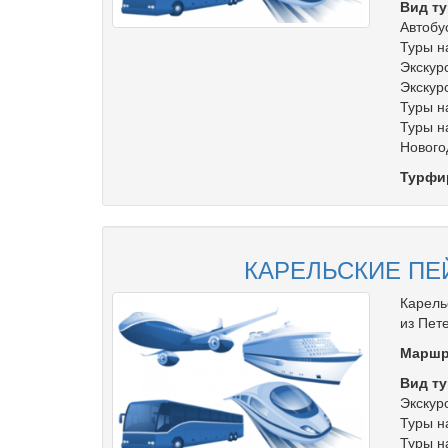
Вид ту
Автобу
Туры н
Экскур
Экскур
Туры н
Туры н
Нового
Турфи
КАРЕЛЬСКИЕ ПЕ
Карель
из Пет
Маршр
Вид ту
Экскур
Туры н
Туры н