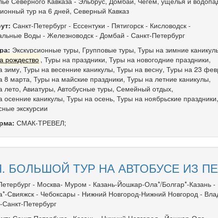
ье Северного Кавказа - Эльбрус, Домбай, Чегем, ущелья и водопа
сионный тур на 6 дней, Северный Кавказ
ут:
Санкт-Петербург
-
Ессентуки
-
Пятигорск
-
Кисловодск
-
альные Воды
-
Железноводск
-
Домбай
-
Санкт-Петербург
ра:
Экскурсионные туры
,
Групповые туры
,
Туры на зимние каникул
а рождество
,
Туры на праздники
,
Туры на новогодние праздники
,
а зиму
,
Туры на весенние каникулы
,
Туры на весну
,
Туры на 23 фев
а 8 марта
,
Туры на майские праздники
,
Туры на летние каникулы
,
а лето
,
Авиатуры
,
Автобусные туры
,
Семейный отдых
,
а осенние каникулы
,
Туры на осень
,
Туры на ноябрьские праздники
сные экскурсии
рма:
СМАК-ТРЕВЕЛ;
. БОЛЬШОЙ ТУР НА АВТОБУСЕ ИЗ ПЕ
Петербург - Москва- Муром - Казань-Йошкар-Ола*/Болгар*-Казань -
а*-Свияжск - Чебоксары - Нижний Новгород-Нижний Новгород - Вла
-Санкт-Петербург