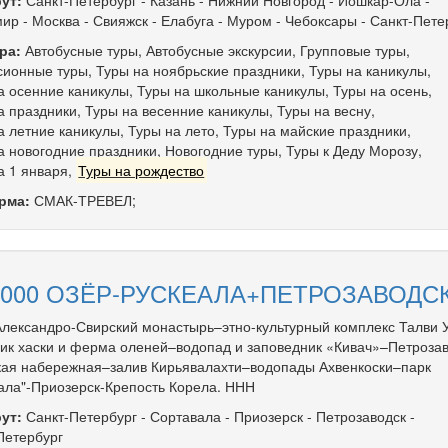
ут:
Санкт-Петербург
-
Казань
-
Нижний Новгород
-
Йошкар-Ола
-
мир
-
Москва
-
Свияжск
-
Елабуга
-
Муром
-
Чебоксары
-
Санкт-Пете
ра:
Автобусные туры
,
Автобусные экскурсии
,
Групповые туры
,
сионные туры
,
Туры на ноябрьские праздники
,
Туры на каникулы
,
а осенние каникулы
,
Туры на школьные каникулы
,
Туры на осень
,
а праздники
,
Туры на весенние каникулы
,
Туры на весну
,
а летние каникулы
,
Туры на лето
,
Туры на майские праздники
,
а новогодние праздники
,
Новогодние туры
,
Туры к Деду Морозу
,
а 1 января
,
Туры на рождество
рма:
СМАК-ТРЕВЕЛ;
1000 ОЗЁР-РУСКЕАЛА+ПЕТРОЗАВОДСК
лександро-Свирский монастырь–этно-культурный комплекс Талви У
ик хаски и ферма оленей–водопад и заповедник «Кивач»–Петрозав
ая набережная–залив Кирьявалахти–водопады Ахвенкоски–парк
ала"-Приозерск-Крепость Корела. ННН
ут:
Санкт-Петербург
-
Сортавала
-
Приозерск
-
Петрозаводск
-
Петербург