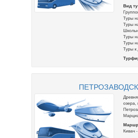
Вид ту
Группо
Туры н
Туры н
Школьн
Туры н
Туры н
Туры к
Турфи
ПЕТРОЗАВОДСК
Древня
озера,
Петроз
Марци
Маршр
Кивач