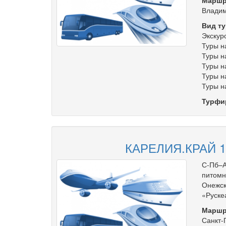
Маршр
Влади
Вид ту
Экскур
Туры н
Туры н
Туры н
Туры н
Туры н
Турфи
КАРЕЛИЯ.КРАЙ 
С-Пб–А
питомн
Онежск
«Руске
Маршр
Санкт-