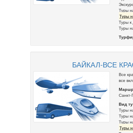
Экскур
Туры н
Туры н
Туры к
Туры н
Турфи
БАЙКАЛ-ВСЕ КР
Все кр
все вк
Маршр
Санкт-
Вид ту
Туры н
Туры н
Туры н
Туры н