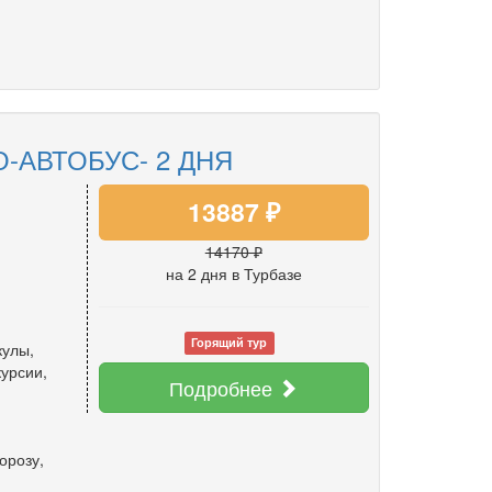
-АВТОБУС- 2 ДНЯ
13887 ₽
14170 ₽
на 2 дня
в Турбазе
Горящий тур
кулы
,
курсии
,
Подробнее
орозу
,