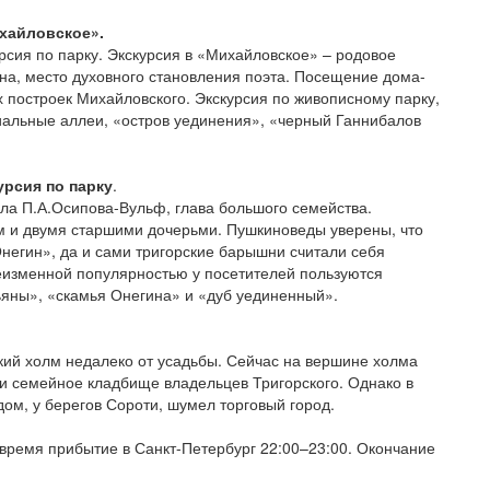
хайловское».
сия по парку. Экскурсия в «Михайловское» – родовое
на, место духовного становления поэта. Посещение дома-
 построек Михайловского. Экскурсия по живописному парку,
риальные аллеи, «остров уединения», «черный Ганнибалов
урсия по парку
.
ла П.А.Осипова-Вульф, глава большого семейства.
 и двумя старшими дочерьми. Пушкиноведы уверены, что
негин», да и сами тригорские барышни считали себя
еизменной популярностью у посетителей пользуются
тьяны», «скамья Онегина» и «дуб уединенный».
кий холм недалеко от усадьбы. Сейчас на вершине холма
я и семейное кладбище владельцев Тригорского. Однако в
дом, у берегов Сороти, шумел торговый город.
время прибытие в Санкт-Петербург 22:00–23:00. Окончание