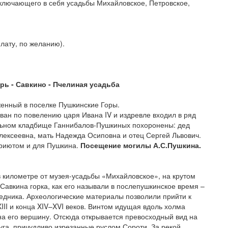
включающего в себя усадьбы Михайловское, Петровское,
лату, по желанию).
рь - Савкино - Пчелиная усадьба
женный в поселке Пушкинские Горы.
ван по повелению царя Ивана IV и издревле входил в ряд
льном кладбище Ганнибалов-Пушкиных похоронены: дед
ексеевна, мать Надежда Осиповна и отец Сергей Львович.
приютом и для Пушкина.
Посещение могилы А.С.Пушкина.
в километре от музея-усадьбы «Михайловское», на крутом
авкина горка, как его называли в послепушкинское время –
едника. Археологические материалы позволили прийти к
III и конца XIV–XVI веков. Винтом идущая вдоль холма
на его вершину. Отсюда открывается превосходный вид на
луга, причудливо изрезанные руслом Сороти. За рекой