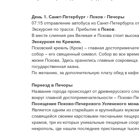
День 1. Санкт-Петербург - Псков - Печоры
07:15 отправление автобуса из Санкт-Петербурга 
Экскурсия по трассе. Прибытие в
Псков
.
В месте слияния рек Великая и Пскова стоит высока
Экскурсия по Кремлю.
Псковский кремль (Кром) – главная достопримечате
собор – его священный символ. Собор во все врем
жизни Пскова. Здесь хранились главные сокровища 
государственная казна.
По желанию, за дополнительную плату обед в кафе
Переезд в Печоры
Название города происходит от древнерусского сл
вокруг главной достопримечательности – Псково-Пе
Посещение Псково-Печерского Успенского мона
Является одним из старейших и крупнейших мужски
славящейся своими карстовыми песчаными пещерам
храмов, три из которых уникальные пещерные соор
некрополь, где нашли последнее пристанище тысяч