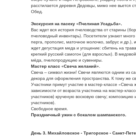
расстилается деревня Дедовцы, мимо нее вьется ст
Обед.
Экскурсия на пасеку «Пчелиная Усадьба».
Вас ждет вся история пчеловодства от старины (бор
пчеловодный инвентарь). Посетители узнают много 
перга, прополис, маточное молочко, забрус и др.),
ждет дегустация меда и угощение: сбитень на трав
крепкий русский самогон (для взрослых). В медово
мёда, пчелопродукцию и сувениры.
Мастер класс «Свеча желаний»
.
Свеча – символ жизни! Свечи являются одним из са
декора для оформления пространства. К тому же с
Участники примут участие в мастер-классе «Свеча 
зависимости от возраста участника на мастер-клас
участников) крученую восковую свечу; композицию и
участников).
Свободное время.
Праздничный ужин с бокалом шампанского.
День 3. Михайловское - Тригорское - Санкт-Пет