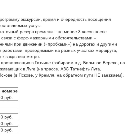
программу экскурсии, время и очередность посещения
доставляемых услуг.
таточный резерв времени – не менее 3 часов после
в связи с форс-мажорными обстоятельствами –
ниями при движении («пробками») на дорогах и другими
 работами, проводимыми на разных участках маршрута,
 к закрытию метро.
 проживающих в Гатчине (забираем в д. Большое Верево, на
оживающих в Луге (на трассе, АЗС Татнефть Луга,
скове (в Пскове, у Кремля, на обратном пути НЕ заезжаем).
в номере
50 руб.
00 руб.
00 руб.
00 руб.