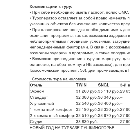
Комментарии к туру:
• При себе необходимо иметь паспорт, полис ОМС.
• Туроператор оставляет за собой право изменять 
указанных объектов без изменения количества пре
• При планировании поездки необходимо иметь дос
окончания программы, так как возможны задержки 
неблагоприятными погодными условиями, затрудне
непредвиденными факторами. В связи с дорожными
возможны задержки в программе, а также опоздание
• Возможно присоединение к туру по маршруту: для
остановке, на обратном пути НЕ заезжаем), для пр
Комсомольский проспект, 56), для проживающих в П
Стоимость тура на человека
Отель
TWIN
SNGL
3-й 
Эконом
31 260 руб.
35 110 руб.
29 6
Стандарт
32 380 руб.
36 340 руб.
–
Улучшенный
32 540 руб.
36 400 руб.
–
1-комнатный комфорт
33 190 руб.
38 330 руб.
27 9
2-х комнатный комфорт
33 510 руб.
38 970 руб.
27 9
Студия
33 830 руб.
–
27 9
НОВЫЙ ГОД НА ТУРБАЗЕ ПУШКИНОГОРЬЕ