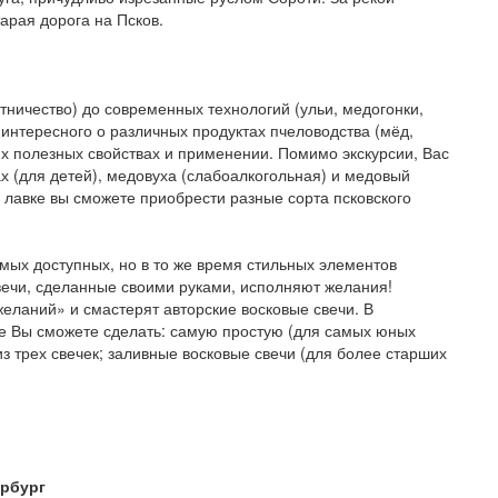
арая дорога на Псков.
тничество) до современных технологий (ульи, медогонки,
интересного о различных продуктах пчеловодства (мёд,
 их полезных свойствах и применении. Помимо экскурсии, Вас
ах (для детей), медовуха (слабоалкогольная) и медовый
й лавке вы сможете приобрести разные сорта псковского
мых доступных, но в то же время стильных элементов
вечи, сделанные своими руками, исполняют желания!
желаний» и смастерят авторские восковые свечи. В
се Вы сможете сделать: самую простую (для самых юных
з трех свечек; заливные восковые свечи (для более старших
ербург