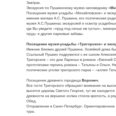
Завтрак.
Экскурсия по Пушкинскому музею-заповеднику
«Ми
Посещение музея-усадьбы «Михайловское» и экскур
имение матери А.С. Пушкина, его поэтическая роди
музея А.С.Пушкинас экскурсией и осмотр усадебных
где Вы увидите «пруд под сенью ив густых», мемо
пруд» и другие парковые забавы.
Посещение музея-усадьбы «Тригорское» и экск
Имение близких друзей Пушкина. Хозяйкой дома бы
Ссыльный Пушкин подружился с ее сыном Алексеем
Тригорское – это дом Лариных в романе «Евгений О
прототипами героинь романа – Татьяны и Ольги. Н
поэтические уголки тригорского парка – «аллея Та
Посещение древнего городища
Воронич.
Все гости Тригорского обращают внимание на высо
высится церковь Святого Георгия, тут же находитс
древности на вершине холма стояла крепость, а ря
Обед.
Отправление в Санкт-Петербург. Ориентировочное 
тура.