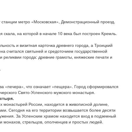
от станции метро «Московская», Демонстрационный проезд.
я скала, на которой в начале 10 века был построен Кремль.
льность и визитная карточка древнего города, а Троицкий
ена считался святыней и средоточием государственной
и реликвии города: древние грамоты, княжеские печати и
.
ова «печера», что означает «пещера». Город сформировался
черского Свято-Успенского мужского монастыря.
стыря.
х монастырей России, находится в живописной долине,
и. Сегодня на его территории возвышается более десяти
ужения. За Успенским храмом находится вход в подземный
и монахов, стрельцов, ополченцев и простых людей.