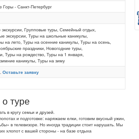
е Горы
-
Санкт-Петербург
 экскурсии
,
Групповые туры
,
Семейный отдых
,
е экскурсии
,
Туры на школьные каникулы
,
ры на лето
,
Туры на осенние каникулы
,
Туры на осень
,
ноябрьские праздники
,
Новогодние туры
,
ки
,
Туры на рождество
,
Туры на 1 января
,
 зимние каникулы
,
Туры на зиму
ь.
Оставьте заявку
о туре
ь в кругу семьи и друзей.
опотах и подготовке: наряжаем елки, готовим вкусный ужин,
бы» в телевизоре. Но иногда традиции стоит нарушать. Мы
их хлопот с вашей стороны - на базе отдыха