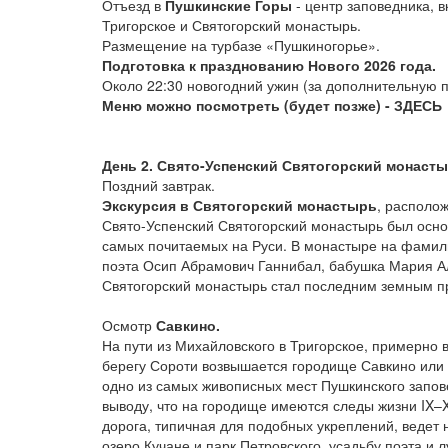
Отъезд в
Пушкинские Горы
- центр заповедника, 
Тригорское и Святогорский монастырь.
Размещение на турбазе «Пушкиногорье».
Подготовка к празднованию Нового 2026 года.
Около 22:30 новогодний ужин (за дополнительную п
Меню можно посмотреть (будет позже) - ЗДЕСЬ
День 2. Свято-Успенский Святогорский монасты
Поздний завтрак.
Экскурсия в Святогорский монастырь
, располо
Свято-Успенский Святогорский монастырь был осно
самых почитаемых на Руси. В монастыре на фами
поэта Осип Абрамович Ганнибал, бабушка Мария Ал
Святогорский монастырь стал последним земным 
Осмотр
Савкино.
На пути из Михайловского в Тригорское, примерно 
берегу Сороти возвышается городище Савкино или С
одно из самых живописных мест Пушкинского запов
выводу, что на городище имеются следы жизни IX–X
дорога, типичная для подобных укреплений, ведет 
озеро Кучане и парк Петровского, усадьбу поэта и 