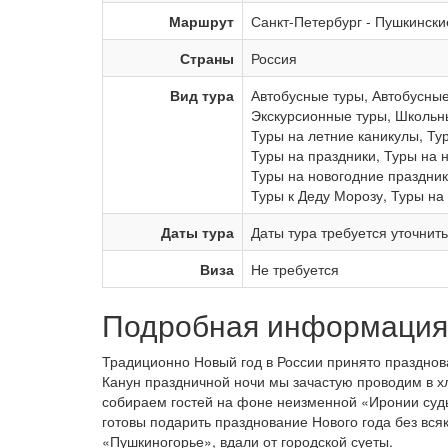
Маршрут
Санкт-Петербург
-
Пушкински
Страны
Россия
Вид тура
Автобусные туры
,
Автобусные
Экскурсионные туры
,
Школьны
Туры на летние каникулы
,
Ту
Туры на праздники
,
Туры на 
Туры на новогодние праздни
Туры к Деду Морозу
,
Туры на
Даты тура
Даты тура требуется уточнит
Виза
Не требуется
Подробная информация 
Традиционно Новый год в России принято праздноват
Канун праздничной ночи мы зачастую проводим в хл
собираем гостей на фоне неизменной «Иронии судь
готовы подарить празднование Нового года без всяк
«Пушкиногорье», вдали от городской суеты.