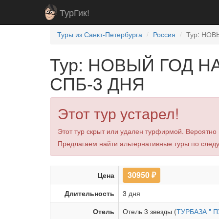
ТурГик!
Туры из Санкт-Петербурга
Россия
Тур: НОВ
Тур: НОВЫЙ ГОД Н
СПБ-3 ДНЯ
Этот тур устарел!
Этот тур скрыт или удален турфирмой. Вероятно 
Предлагаем найти альтернативные туры по сле
30950
₽
Цена
Длительность
3 дня
Отель
Отель 3 звезды (
ТУРБАЗА " 