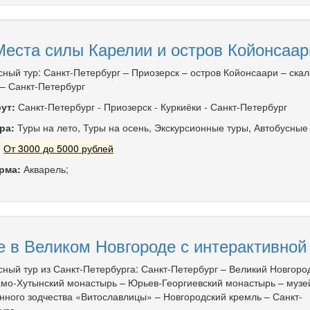
Места силы Карелии и остров Койонсаар
сный тур: Санкт-Петербург – Приозерск – остров Койонсаари – скал
 – Санкт-Петербург
ут:
Санкт-Петербург
-
Приозерск
-
Куркиёки
-
Санкт-Петербург
ра:
Туры на лето
,
Туры на осень
,
Экскурсионные туры
,
Автобусные
:
От 3000 до 5000 рублей
рма:
Акварель;
 в Великом Новгороде с интерактивной
сный тур из Санкт-Петербурга: Санкт-Петербург – Великий Новгоро
мо-Хутынский монастырь – Юрьев-Георгиевский монастырь – музе
нного зодчества «Витославлицы» – Новгородский кремль – Санкт-