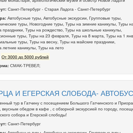
ные монастыри, археологический музей и осмотр Новой Ладоги
ут:
Санкт-Петербург
-
Старая Ладога
-
Санкт-Петербург
ра:
Автобусные туры
,
Автобусные экскурсии
,
Групповые туры
,
ические туры
,
Новогодние туры
,
Туры на зимние каникулы
,
Туры н
а праздники
,
Туры на рождество
,
Туры на школьные каникулы
,
сионные туры
,
Туры на 23 февраля
,
Туры на 8 марта
,
Туры на 1 ян
мальные туры
,
Туры на весну
,
Туры на майские праздники
,
а летние каникулы
,
Туры на лето
:
От 3000 до 5000 рублей
рма:
СМАК-ТРЕВЕЛ;
РЦА И ЕГЕРСКАЯ СЛОБОДА- АВТОБУС
нный тур в Гатчину с посещением Большого Гатчинского и Приора
, вкусным обедом в кафе , с обзорной экскурсией по городу, посе
ского собора и Егерской слободы!
ут:
Санкт-Петербург
ра:
Автобусные туры
,
Автобусные экскурсии
,
Групповые туры
,