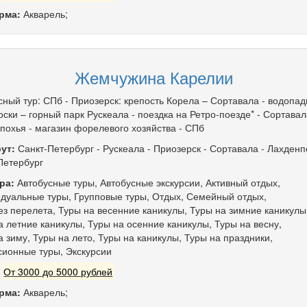
рма:
Акварель;
Жемчужина Карелии
сный тур: СПб - Приозерск: крепость Корела – Сортавала - водопа
оски – горный парк Рускеала - поездка на Ретро-поезде* - Сортавал
похья - магазин форелевого хозяйства - СПб
ут:
Санкт-Петербург
-
Рускеала
-
Приозерск
-
Сортавала
-
Лахденп
Петербург
ра:
Автобусные туры
,
Автобусные экскурсии
,
Активный отдых
,
дуальные туры
,
Групповые туры
,
Отдых
,
Семейный отдых
,
ез перелета
,
Туры на весенние каникулы
,
Туры на зимние каникулы
а летние каникулы
,
Туры на осенние каникулы
,
Туры на весну
,
а зиму
,
Туры на лето
,
Туры на каникулы
,
Туры на праздники
,
сионные туры
,
Экскурсии
:
От 3000 до 5000 рублей
рма:
Акварель;