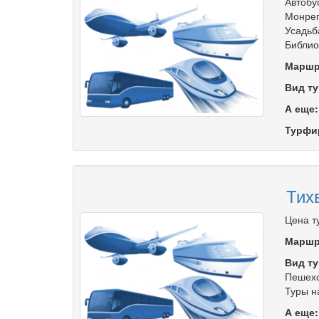
Автобу
Монреп
Усадьб
Библио
Маршр
Вид ту
А еще
Турфи
Тих
Цена т
Маршр
Вид ту
Пешехо
Туры н
А еще