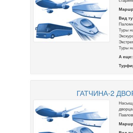
старин
Маршр
Вид ту
Паломн
Туры н
Экскур
Экстре
Туры н
А еще
Турфи
ГАТЧИНА-2 ДВО
Насыще
дворца
Павлов
Маршр
Вид ту