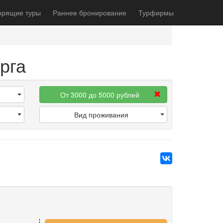
орящие туры
Раннее бронирование
Турфирмы
рга
От 3000 до 5000 рублей
Вид проживания