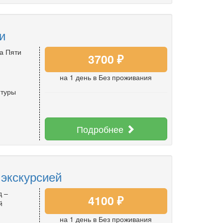
и
а Пяти
3700 ₽
на 1 день
в Без проживания
 туры
Подробнее
 экскурсией
д –
4100 ₽
й
на 1 день
в Без проживания