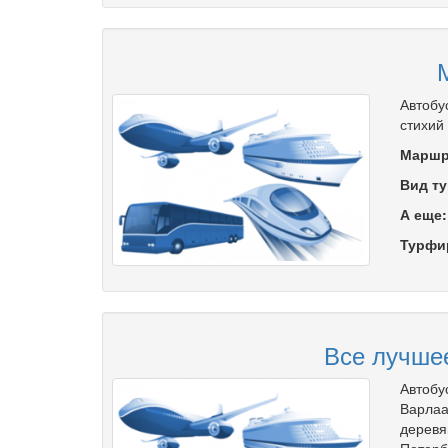
Автобу
стихий
Маршр
Вид ту
А еще
Турфи
Все лучшее
Автобу
Варлаа
деревя