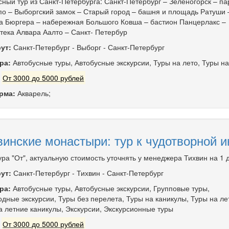
сный тур из Санкт-Петербурга: Санкт-Петербург – Зеленогорск – па
о – Выборгский замок – Старый город – башня и площадь Ратуши 
а Бюргера – набережная Большого Ковша – бастион Панцерлакс –
тека Алвара Аалто – Санкт- Петербур
ут:
Санкт-Петербург
-
Выборг
-
Санкт-Петербург
ра:
Автобусные туры
,
Автобусные экскурсии
,
Туры на лето
,
Туры на
:
От 3000 до 5000 рублей
рма:
Акварель;
винские монастыри: тур к чудотворной и
ура "От", актуальную стоимость уточнять у менеджера Тихвин на 1 
ут:
Санкт-Петербург
-
Тихвин
-
Санкт-Петербург
ра:
Автобусные туры
,
Автобусные экскурсии
,
Групповые туры
,
дные экскурсии
,
Туры без перелета
,
Туры на каникулы
,
Туры на ле
а летние каникулы
,
Экскурсии
,
Экскурсионные туры
:
От 3000 до 5000 рублей