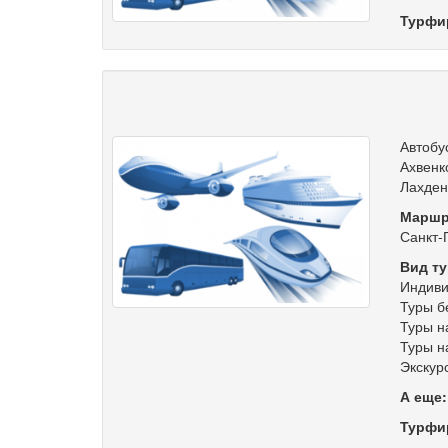
Турфи
Автобу
Ахвенк
Лахден
Маршр
Санкт-
Вид ту
Индиви
Туры б
Туры н
Туры н
Экскур
А еще
Турфи