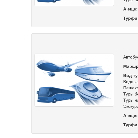
А еще
Турфи
Автобу
Маршр
Вид ту
Водные
Пешехо
Туры б
Туры н
Экскур
А еще
Турфи