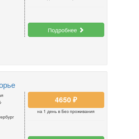
Подробнее
орье
ая
4650 ₽
.
на 1 день
в Без проживания
тербург