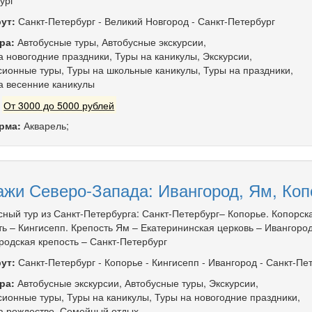
ург
ут:
Санкт-Петербург
-
Великий Новгород
-
Санкт-Петербург
ра:
Автобусные туры
,
Автобусные экскурсии
,
а новогодние праздники
,
Туры на каникулы
,
Экскурсии
,
сионные туры
,
Туры на школьные каникулы
,
Туры на праздники
,
а весенние каникулы
:
От 3000 до 5000 рублей
рма:
Акварель;
ажи Северо-Запада: Ивангород, Ям, Коп
сный тур из Санкт-Петербурга: Санкт-Петербург– Копорье. Копорск
ть – Кингисепп. Крепость Ям – Екатерининская церковь – Ивангород
родская крепость – Санкт-Петербург
ут:
Санкт-Петербург
-
Копорье
-
Кингисепп
-
Ивангород
-
Санкт-Пе
ра:
Автобусные экскурсии
,
Автобусные туры
,
Экскурсии
,
сионные туры
,
Туры на каникулы
,
Туры на новогодние праздники
,
а рождество
,
Семейный отдых