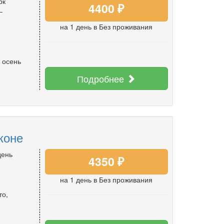
рк
4400 ₽
–
на 1 день
в Без проживания
 осень
Подробнее
коне
день
4350 ₽
на 1 день
в Без проживания
то
,