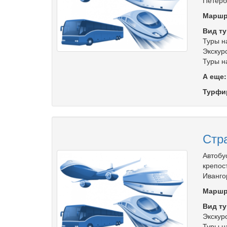
Петерб
Маршр
Вид ту
Туры н
Экскур
Туры н
А еще
Турфи
Стр
Автобу
крепос
Иванго
Маршр
Вид ту
Экскур
Туры н