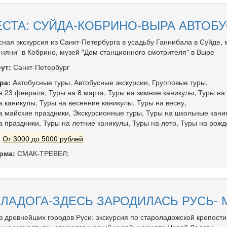
СТА: СУЙДА-КОБРИНО-ВЫРА АВТОБУС
сная экскурсия из Санкт-Петербурга в усадьбу Ганнибала в Суйде, 
 няни" в Кобрино, музей "Дом станционного смотрителя" в Выре
ут:
Санкт-Петербург
ра:
Автобусные туры
,
Автобусные экскурсии
,
Групповые туры
,
а 23 февраля
,
Туры на 8 марта
,
Туры на зимние каникулы
,
Туры на
а каникулы
,
Туры на весенние каникулы
,
Туры на весну
,
а майские праздники
,
Экскурсионные туры
,
Туры на школьные кани
а праздники
,
Туры на летние каникулы
,
Туры на лето
,
Туры на рожд
:
От 3000 до 5000 рублей
рма:
СМАК-ТРЕВЕЛ;
 ЛАДОГА-ЗДЕСЬ ЗАРОДИЛАСЬ РУСЬ-
з древнейших городов Руси: экскурсия по староладожской крепости