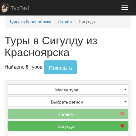
ТурГик!
Toggl
navig
Туры из Красноярска
Латвия
Сигулда
Туры в Сигулду из
Красноярска
Найдено
8
туров
Показать
Месяц тура
Выбрать регион
Латвия
Сигулда