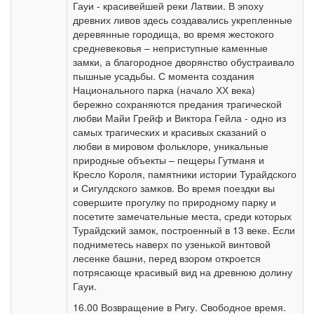
Гауи - красивейшей реки Латвии. В эпоху
древних ливов здесь создавались укрепленные
деревянные городища, во время жестокого
средневековья – неприступные каменные
замки, а благородное дворянство обустраивало
пышные усадьбы. С момента создания
Национального парка (начало ХХ века)
бережно сохраняются предания трагической
любви Майи Грейф и Виктора Гейла - одно из
самых трагических и красивых сказаний о
любви в мировом фольклоре, уникальные
природные объекты – пещеры Гутманя и
Кресло Короля, памятники истории Турайдского
и Сигулдского замков. Во время поездки вы
совершите прогулку по природному парку и
посетите замечательные места, среди которых
Турайдский замок, построенный в 13 веке. Если
подниметесь наверх по узенькой винтовой
лесенке башни, перед взором откроется
потрясающе красивый вид на древнюю долину
Гауи.
16.00 Возвращение в Ригу. Свободное время.