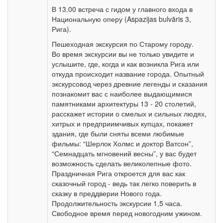
В 13.00 встреча с гидом у главного входа в
Национальную оперу (Aspazijas bulvāris 3,
Рига).
Пешеходная экскурсия по Старому городу.
Во время экскурсии вы не только увидите и
услышите, где, когда и как возникла Рига или
откуда происходит название города. Опытный
экскурсовод через древние легенды и сказания
познакомит вас с наиболее выдающимися
памятниками архитектуры 13 - 20 столетий,
расскажет истории о смелых и сильных людях,
хитрых и предприимчивых купцах, покажет
здания, где были сняты всеми любимые
фильмы: “Шерлок Холмс и доктор Ватсон”,
“Семнадцать мгновений весны”, у вас будет
возможность сделать великолепные фото.
Праздничная Рига откроется для вас как
сказочный город - ведь так легко поверить в
сказку в преддверии Нового года.
Продолжительность экскурсии 1,5 часа.
Свободное время перед новогодним ужином.