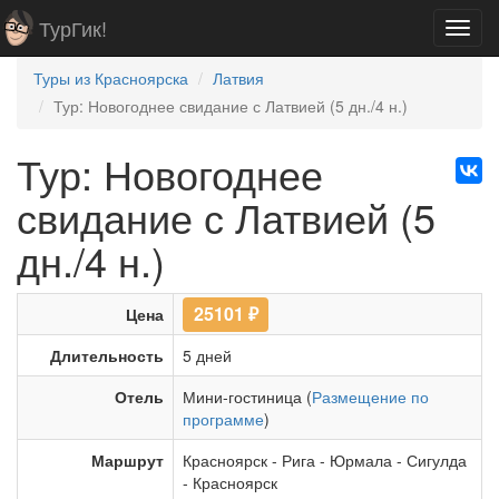
ТурГик!
Toggl
navig
Туры из Красноярска
Латвия
Тур: Новогоднее свидание с Латвией (5 дн./4 н.)
Тур: Новогоднее
свидание с Латвией (5
дн./4 н.)
25101
₽
Цена
Длительность
5 дней
Отель
Мини-гостиница (
Размещение по
программе
)
Маршрут
Красноярск
-
Рига
-
Юрмала
-
Сигулда
-
Красноярск