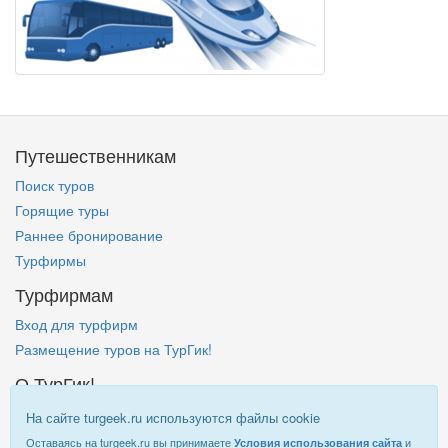
Путешественникам
Поиск туров
Горящие туры
Раннее бронирование
Турфирмы
Турфирмам
Вход для турфирм
Размещение туров на ТурГик!
О ТурГик!
Кто такой ТурГик?
На сайте turgeek.ru используются файлы cookie
Правовая информация
Оставаясь на turgeek.ru вы принимаете
и
Условия использования сайта