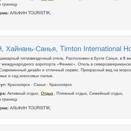
а границу
рма:
АЛЬФИН TOURISTIK;
, Хайнань-Санья, Timton International Ho
шикарный пятизвездочный отель. Расположен в бухте Санья, в 8 м
т международного аэропорта «Феникс». Отель в североамериканск
 Современный дизайн и отличный сервис. Прекрасный вид на морск
жье и сад кокосовых пальм.
ут:
Красноярск
-
Санья
-
Красноярск
ра:
Активный отдых
,
Отдых
,
Пляжный отдых
,
Семейный отдых
,
а границу
рма:
АЛЬФИН TOURISTIK;