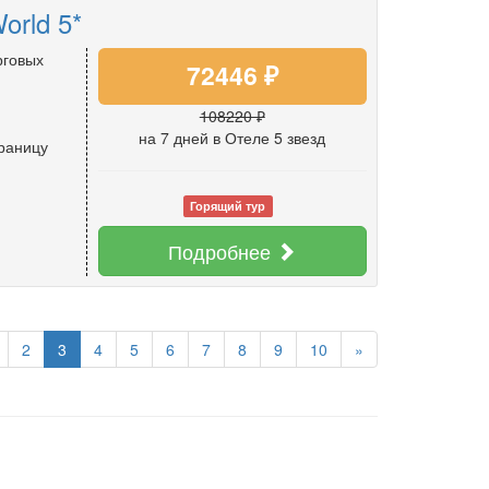
orld 5*
рговых
72446 ₽
108220 ₽
на 7 дней
в Отеле 5 звезд
границу
Горящий тур
Подробнее
2
3
4
5
6
7
8
9
10
»