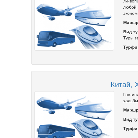
Живопи
любой 
эконом
Маршр
Вид ту
Туры з
Турфи
Китай, 
Гостин
ходьбы
Маршр
Вид ту
Турфи