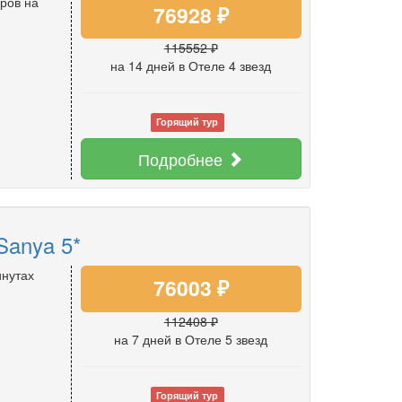
ров на
76928 ₽
115552 ₽
на 14 дней
в Отеле 4 звезд
Горящий тур
Подробнее
Sanya 5*
инутах
76003 ₽
112408 ₽
на 7 дней
в Отеле 5 звезд
Горящий тур