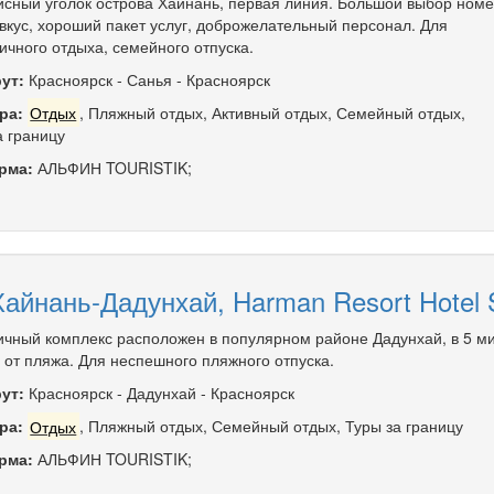
сный уголок острова Хайнань, первая линия. Большой выбор номе
вкус, хороший пакет услуг, доброжелательный персонал. Для
ичного отдыха, семейного отпуска.
ут:
Красноярск
-
Санья
-
Красноярск
ра:
Отдых
,
Пляжный отдых
,
Активный отдых
,
Семейный отдых
,
а границу
рма:
АЛЬФИН TOURISTIK;
Хайнань-Дадунхай, Harman Resort Hotel 
ичный комплекс расположен в популярном районе Дадунхай, в 5 м
 от пляжа. Для неспешного пляжного отпуска.
ут:
Красноярск
-
Дадунхай
-
Красноярск
ра:
Отдых
,
Пляжный отдых
,
Семейный отдых
,
Туры за границу
рма:
АЛЬФИН TOURISTIK;