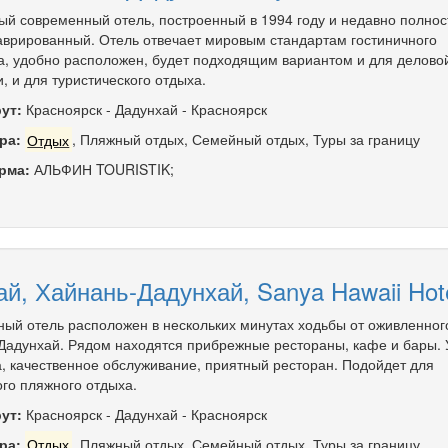
ый современный отель, построенный в 1994 году и недавно полно
аврированный. Отель отвечает мировым стандартам гостиничного
а, удобно расположен, будет подходящим вариантом и для делово
, и для туристического отдыха.
ут:
Красноярск
-
Дадунхай
-
Красноярск
ра:
Отдых
,
Пляжный отдых
,
Семейный отдых
,
Туры за границу
рма:
АЛЬФИН TOURISTIK;
ай, Хайнань-Дадунхай, Sanya Hawaii Hote
ный отель расположен в нескольких минутах ходьбы от оживленног
Дадунхай. Рядом находятся прибрежные рестораны, кафе и бары.
, качественное обслуживание, приятный ресторан. Подойдет для
ого пляжного отдыха.
ут:
Красноярск
-
Дадунхай
-
Красноярск
ра:
Отдых
,
Пляжный отдых
,
Семейный отдых
,
Туры за границу