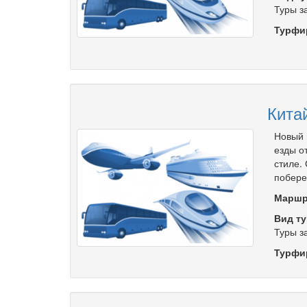
Туры з
Турфи
Китай
Новый 
езды о
стиле.
побере
Маршр
Вид ту
Туры з
Турфи