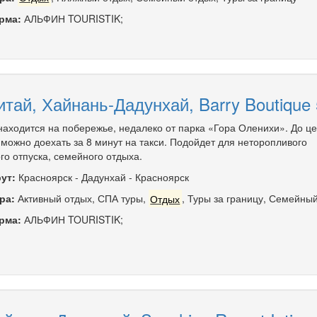
рма:
АЛЬФИН TOURISTIK;
итай, Хайнань-Дадунхай, Barry Boutique 
находится на побережье, недалеко от парка «Гора Оленихи». До ц
 можно доехать за 8 минут на такси. Подойдет для неторопливого
го отпуска, семейного отдыха.
ут:
Красноярск
-
Дадунхай
-
Красноярск
ра:
Активный отдых
,
СПА туры
,
Отдых
,
Туры за границу
,
Семейный
рма:
АЛЬФИН TOURISTIK;