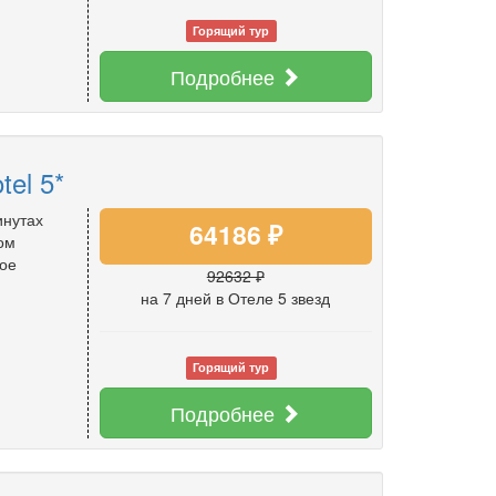
Горящий тур
Подробнее
tel 5*
инутах
64186 ₽
ом
ое
92632 ₽
на 7 дней
в Отеле 5 звезд
Горящий тур
Подробнее