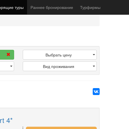
орящие туры
Раннее бронирование
Турфирмы
Выбрать цену
Вид проживания
t 4*