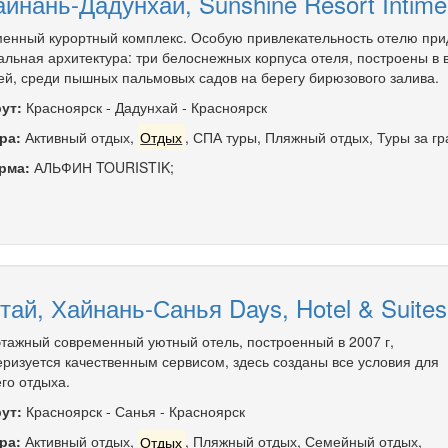
айнань-Дадунхай, Sunshine Resort Intime
енный курортный комплекс. Особую привлекательность отелю при
альная архитектура: три белоснежных корпуса отеля, построены в 
ей, среди пышных пальмовых садов на берегу бирюзового залива.
ут:
Красноярск
-
Дадунхай
-
Красноярск
ра:
Активный отдых
,
Отдых
,
СПА туры
,
Пляжный отдых
,
Туры за г
рма:
АЛЬФИН TOURISTIK;
тай, Хайнань-Санья Days, Hotel & Suites
тажный современный уютный отель, построенный в 2007 г,
еризуется качественным сервисом, здесь созданы все условия для
го отдыха.
ут:
Красноярск
-
Санья
-
Красноярск
ра:
Активный отдых
,
Отдых
,
Пляжный отдых
,
Семейный отдых
,