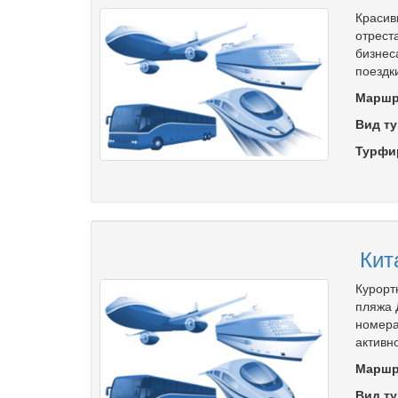
Красив
отрест
бизнес
поездки
Маршр
Вид ту
Турфи
Кит
Курорт
пляжа 
номера
активн
Маршр
Вид ту