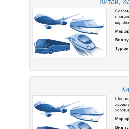
Китай, Х
Соврем
оригин
корабл
Маршр
Вид ту
Турфи
Ки
Шестиэ
характ
хороше
Маршр
Вид ту