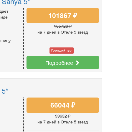
 Sanya 5*
дает
101867 ₽
виде
105726 ₽
на 7 дней
в Отеле 5 звезд
раницу
Горящий тур
Подробнее
 5*
66044 ₽
99632 ₽
на 7 дней
в Отеле 5 звезд