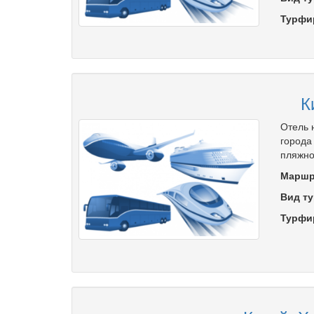
Турфи
К
Отель 
города
пляжно
Маршр
Вид ту
Турфи