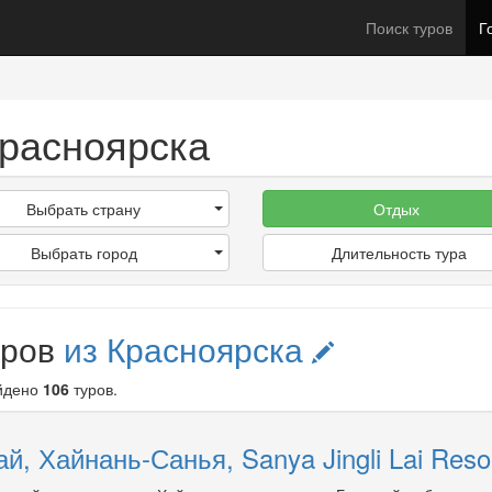
Поиск туров
Г
расноярска
Выбрать страну
Отдых
Выбрать город
Длительность тура
уров
из Красноярска
айдено
106
туров.
ай, Хайнань-Санья, Sanya Jingli Lai Resor