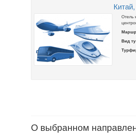
Китай,
Отель 
центро
Маршр
Вид ту
Турфи
О выбранном направле