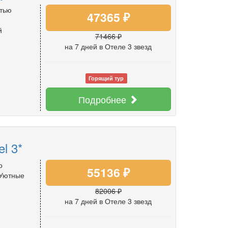
стью
47365 ₽
й
71466 ₽
на 7 дней
в Отеле 3 звезд
Горящий тур
Подробнее
l 3*
о
55136 ₽
 Уютные
82006 ₽
на 7 дней
в Отеле 3 звезд