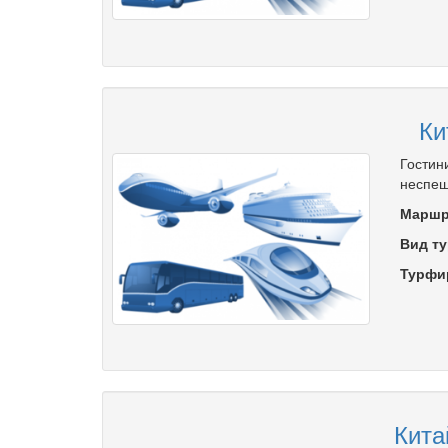
Ки
Гостин
неспеш
Маршр
Вид ту
Турфи
Кита