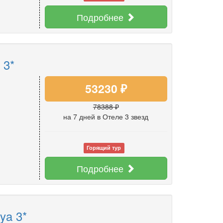
Подробнее
 3*
53230 ₽
78388 ₽
на 7 дней
в Отеле 3 звезд
Горящий тур
Подробнее
ya 3*