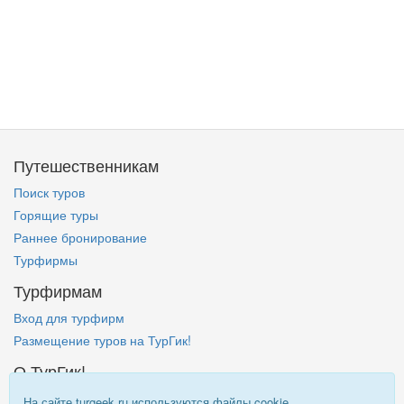
Путешественникам
Поиск туров
Горящие туры
Раннее бронирование
Турфирмы
Турфирмам
Вход для турфирм
Размещение туров на ТурГик!
О ТурГик!
Кто такой ТурГик?
На сайте turgeek.ru используются файлы cookie