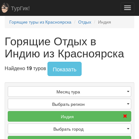
ТурГик!
Toggl
navig
Горящие туры из Красноярска
Отдых
Индия
Горящие Отдых в
Индию из Красноярска
Найдено
19
туров
Показать
Месяц тура
Выбрать регион
Индия
Выбрать город