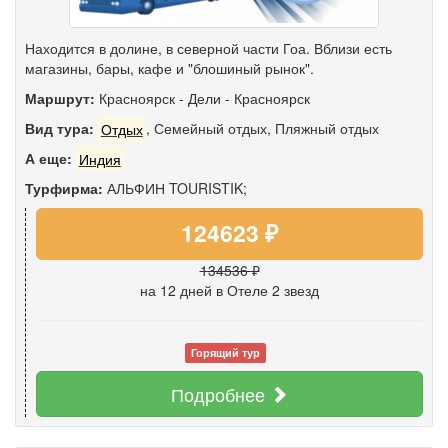
Находится в долине, в северной части Гоа. Вблизи есть
магазины, бары, кафе и "блошиный рынок".
Маршрут:
Красноярск
-
Дели
-
Красноярск
Вид тура:
Отдых
,
Семейный отдых
,
Пляжный отдых
А еще:
Индия
Турфирма:
АЛЬФИН TOURISTIK;
124623 ₽
134536 ₽
на 12 дней
в Отеле 2 звезд
Горящий тур
Подробнее