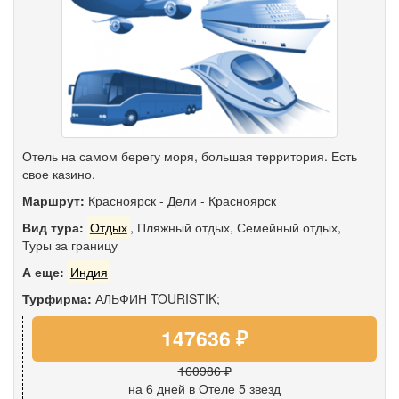
Отель на самом берегу моря, большая территория. Есть
свое казино.
Маршрут:
Красноярск
-
Дели
-
Красноярск
Вид тура:
Отдых
,
Пляжный отдых
,
Семейный отдых
,
Туры за границу
А еще:
Индия
Турфирма:
АЛЬФИН TOURISTIK;
147636 ₽
160986 ₽
на 6 дней
в Отеле 5 звезд