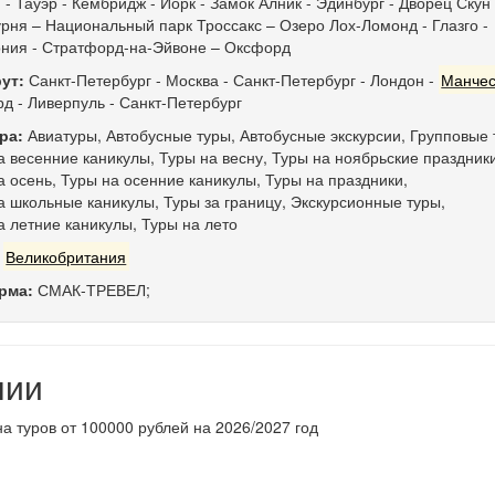
- Тауэр - Кембридж - Йорк - Замок Алник - Эдинбург - Дворец Скун 
урня – Национальный парк Троссакс – Озеро Лох-Ломонд - Глазго -
ния - Стратфорд-на-Эйвоне – Оксфорд
ут:
Санкт-Петербург
-
Москва
-
Санкт-Петербург
-
Лондон
-
Манчес
рд
-
Ливерпуль
-
Санкт-Петербург
ра:
Авиатуры
,
Автобусные туры
,
Автобусные экскурсии
,
Групповые 
а весенние каникулы
,
Туры на весну
,
Туры на ноябрьские праздник
а осень
,
Туры на осенние каникулы
,
Туры на праздники
,
а школьные каникулы
,
Туры за границу
,
Экскурсионные туры
,
а летние каникулы
,
Туры на лето
:
Великобритания
рма:
СМАК-ТРЕВЕЛ;
нии
а туров от 100000 рублей на 2026/2027 год