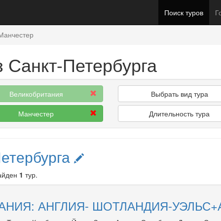
Поиск туров
Г
Манчестер
з Санкт-Петербурга
Великобритания
Выбрать вид тура
Манчестер
Длительность тура
Петербурга
Найден
1
тур.
НИЯ: АНГЛИЯ- ШОТЛАНДИЯ-УЭЛЬС+