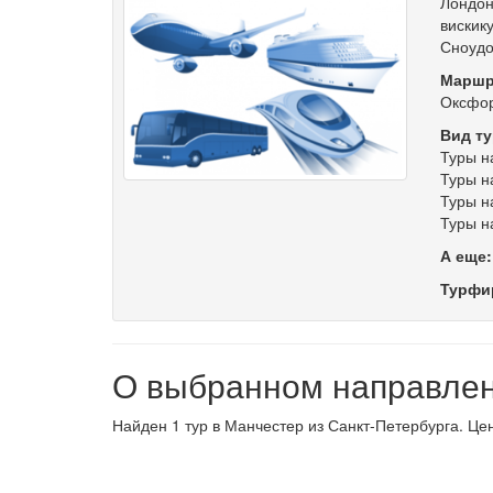
Лондон 
вискик
Сноудо
Маршр
Оксфо
Вид ту
Туры н
Туры н
Туры н
Туры н
А еще
Турфи
О выбранном направле
Найден 1 тур в Манчестер из Санкт-Петербурга. Цен