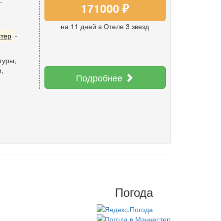
-
171000 ₽
на 11 дней
в Отеле 3 звезд
тер
-
туры
,
и
,
Подробнее
Погода