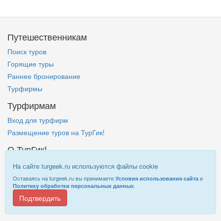
Путешественникам
Поиск туров
Горящие туры
Раннее бронирование
Турфирмы
Турфирмам
Вход для турфирм
Размещение туров на ТурГик!
О ТурГик!
Кто такой ТурГик?
На сайте turgeek.ru используются файлы cookie
Правовая информация
Оставаясь на turgeek.ru вы принимаете
и
Условия использования сайта
.
Политику обработки персональных данных
Подтвердить
Информация на
TurGeek.ru
не является офертой!