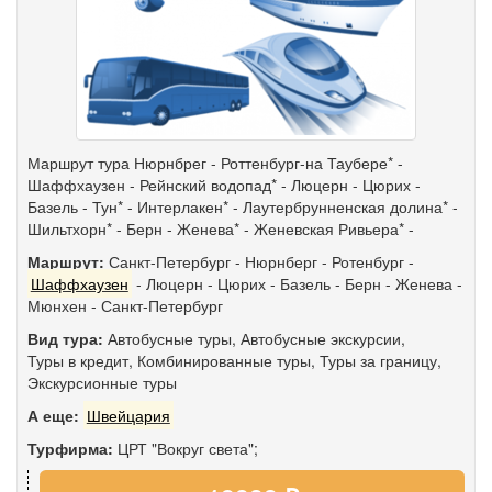
Маршрут тура Нюрнбрег - Роттенбург-на Таубере* -
Шаффхаузен - Рейнский водопад* - Люцерн - Цюрих -
Базель - Тун* - Интерлакен* - Лаутербрунненская долина* -
Шильтхорн* - Берн - Женева* - Женевская Ривьера* -
Маршрут:
Санкт-Петербург
-
Нюрнберг
-
Ротенбург
-
Шаффхаузен
-
Люцерн
-
Цюрих
-
Базель
-
Берн
-
Женева
-
Мюнхен
-
Санкт-Петербург
Вид тура:
Автобусные туры
,
Автобусные экскурсии
,
Туры в кредит
,
Комбинированные туры
,
Туры за границу
,
Экскурсионные туры
А еще:
Швейцария
Турфирма:
ЦРТ "Вокруг света";