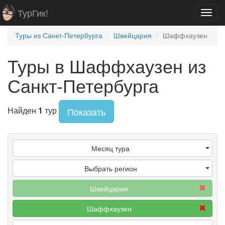
ТурГик!
Toggl
navig
Туры из Санкт-Петербурга
Швейцария
Шаффхаузен
Туры в Шаффхаузен из
Санкт-Петербурга
Найден
1
тур
Показать
Месяц тура
Выбрать регион
Швейцария
Шаффхаузен