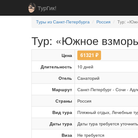
ТурГик!
Туры из Санкт-Петербурга
Россия
Тур: «Юж
Тур: «Южное взморь
61321
₽
Цена
Длительность
10 дней
Отель
Санаторий
Маршрут
Санкт-Петербург
-
Сочи
-
Адл
Страны
Россия
Вид тура
Пляжный отдых
,
Лечебные т
Даты тура
Даты тура требуется уточнит
Виза
Не требуется