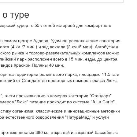
о туре
орский курорт с 55-летней историей для комфортного
 в самом центре Адлера. Удачное расположение санатория
та (4 км./7 мин.) и ж/д вокзала (2 км./5 мин). Автобусная
рского рынка и торгово-развлекательных комплексов можно
пийский парк расположен всего в 15 мин. езды, до центра
 видов Красной Поляны 40 мин.
ря на территории реликтового парка, площадью 11.5 га и
егорий от Стандарт до просторных номеров класса Люкс,
", гости проживающие в номерах категории "Стандарт"
омеров "Люкс" питание проходит по системе "A La Carte".
стику организма, классические и инновационные методики
ра естественного оздоровления "НатураМед" и услуги
 протяженностью 380 м., открытый и закрытый бассейны с