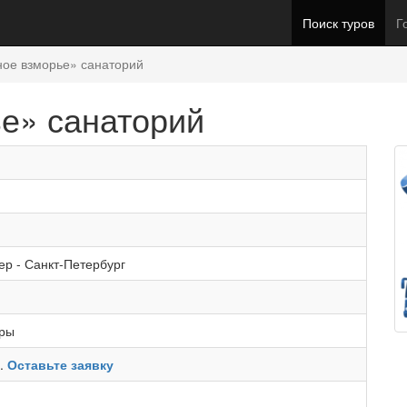
Поиск туров
Г
ное взморье» санаторий
е» санаторий
ер
-
Санкт-Петербург
уры
ь.
Оставьте заявку