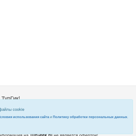
 ТурГик!
о такой ТурГик?
 файлы cookie
равовая информация
и
.
Условия использования сайта
Политику обработки персональных данных
нформация на
TurGeek.ru
не является офертой!