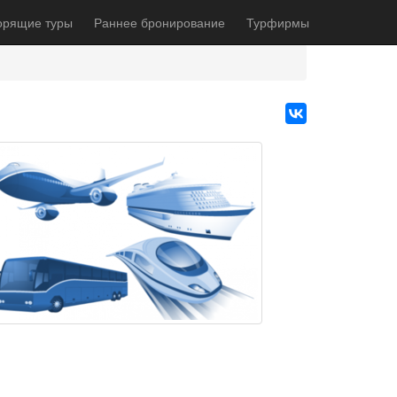
орящие туры
Раннее бронирование
Турфирмы