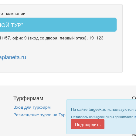
 от компании
МОЙ ТУР"
11/57
,
офис 9
(вход со двора, первый этаж)
, 191123
planeta.ru
Турфирмам
О
Вход для турфирм
Кт
На сайте turgeek.ru используются
Размещение туров на ТурГик!
П
Оставаясь на turgeek.ru вы принимаете
Подтвердить
И