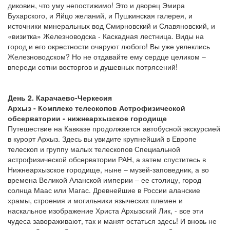
диковин, что уму непостижимо! Это и дворец Эмира
Бухарского, и Яйцо желаний, и Пушкинская галерея, и
источники минеральных вод Смирновский и Славяновский, и
«визитка» Железноводска - Каскадная лестница. Виды на
город и его окрестности очаруют любого! Вы уже увлеклись
Железноводском? Но не отдавайте ему сердце целиком –
впереди сотни восторгов и душевных потрясений!
День 2. Карачаево-Черкесия
Архыз - Комплекс телескопов Астрофизической
обсерватории - нижнеархызское городище
Путешествие на Кавказе продолжается автобусной экскурсией
в курорт Архыз. Здесь вы увидите крупнейший в Европе
телескоп и группу малых телескопов Специальной
астрофизической обсерватории РАН, а затем спуститесь в
Нижнеархызское городище, ныне – музей-заповедник, а во
времена Великой Аланской империи – ее столицу, город
солнца Маас или Магас. Древнейшие в России аланские
храмы, строения и могильники языческих племен и
наскальное изображение Христа Архызский Лик, - все эти
чудеса завораживают, так и манят остаться здесь! И вновь не