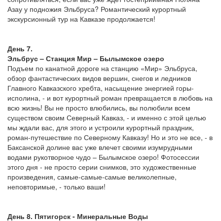
Азау у подножия Эльбруса? Романтический курортный
экскурсионный тур на Кавказе продолжается!
День 7.
Эльбрус – Станция Мир – Былымское озеро
Подъем по канатной дороге на станцию «Мир» Эльбруса,
обзор фантастических видов вершин, снегов и ледников
Главного Кавказского хребта, насыщение энергией горы-
исполина, - и вот курортный роман превращается в любовь на
всю жизнь! Вы не просто влюбились, вы полюбили всем
существом своим Северный Кавказ, - и именно с этой целью
мы ждали вас, для этого и устроили курортный праздник,
роман-путешествие по Северному Кавказу! Но и это не все, - в
Баксанской долине вас уже влечет своими изумрудными
водами рукотворное чудо – Былымское озеро! Фотосессии
этого дня - не просто серии снимков, это художественные
произведения, самые-самые-самые великолепные,
неповторимые, - только ваши!
День 8. Пятигорск - Минеральные Воды