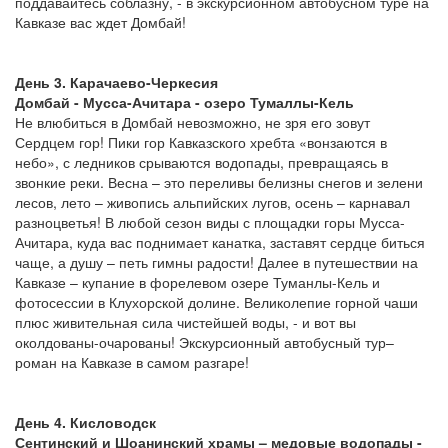
поддавайтесь соблазну, - в экскурсионном автобусном туре на
Кавказе вас ждет Домбай!
День 3. Карачаево-Черкесия
Домбай - Мусса-Ачитара - озеро Тумаллы-Кель
Не влюбиться в Домбай невозможно, не зря его зовут
Сердцем гор! Пики гор Кавказского хребта «вонзаются в
небо», с ледников срываются водопады, превращаясь в
звонкие реки. Весна – это переливы белизны снегов и зелени
лесов, лето – живопись альпийских лугов, осень – карнавал
разноцветья! В любой сезон виды с площадки горы Мусса-
Ачитара, куда вас поднимает канатка, заставят сердце биться
чаще, а душу – петь гимны радости! Далее в путешествии на
Кавказе – купание в форелевом озере Туманлы-Кель и
фотосессии в Клухорской долине. Великолепие горной чаши
плюс живительная сила чистейшей воды, - и вот вы
околдованы-очарованы! Экскурсионный автобусный тур–
роман на Кавказе в самом разгаре!
День 4. Кисловодск
Сентинский и Шоанинский храмы – медовые водопады -