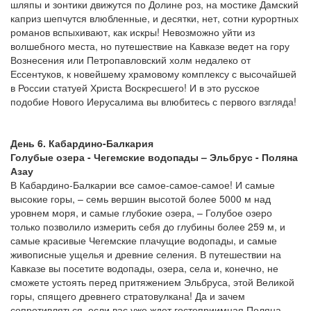
шляпы и зонтики движутся по Долине роз, на мостике Дамский
каприз шепчутся влюбленные, и десятки, нет, сотни курортных
романов вспыхивают, как искры! Невозможно уйти из
волшебного места, но путешествие на Кавказе ведет на гору
Вознесения или Петропавловский холм недалеко от
Ессентуков, к новейшему храмовому комплексу с высочайшей
в России статуей Христа Воскресшего! И в это русское
подобие Нового Иерусалима вы влюбитесь с первого взгляда!
День 6. Кабардино-Балкария
Голубые озера - Чегемские водопады – Эльбрус - Поляна
Азау
В Кабардино-Балкарии все самое-самое-самое! И самые
высокие горы, – семь вершин высотой более 5000 м над
уровнем моря, и самые глубокие озера, – Голубое озеро
только позволило измерить себя до глубины более 259 м, и
самые красивые Чегемские плачущие водопады, и самые
живописные ущелья и древние селения. В путешествии на
Кавказе вы посетите водопады, озера, села и, конечно, не
сможете устоять перед притяжением Эльбруса, этой Великой
горы, спящего древнего стратовулкана! Да и зачем
сопротивляться, если вас уже ждет гостеприимная Поляна