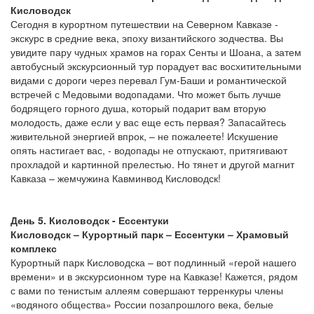
Кисловодск
Сегодня в курортном путешествии на Северном Кавказе -
экскурс в средние века, эпоху византийского зодчества. Вы
увидите пару чудных храмов на горах Сенты и Шоана, а затем
автобусный экскурсионный тур порадует вас восхитительными
видами с дороги через перевал Гум-Баши и романтической
встречей с Медовыми водопадами. Что может быть лучше
бодрящего горного душа, который подарит вам вторую
молодость, даже если у вас еще есть первая? Запасайтесь
живительной энергией впрок, – не пожалеете! Искушение
опять настигает вас, - водопады не отпускают, притягивают
прохладой и картинной прелестью. Но тянет и другой магнит
Кавказа – жемчужина Кавминвод Кисловодск!
День 5. Кисловодск - Ессентуки
Кисловодск – Курортный парк – Ессентуки – Храмовый
комплекс
Курортный парк Кисловодска – вот подлинный «герой нашего
времени» и в экскурсионном туре на Кавказе! Кажется, рядом
с вами по тенистым аллеям совершают терренкуры члены
«водяного общества» России позапрошлого века, белые