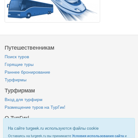
Путешественникам
Поиск туров
Горящие туры
Раннее бронирование
Турфирмы
Турфирмам
Вход для турфирм
Размещение туров на ТурГик!
О ТурГик!
Кто такой ТурГик?
На сайте turgeek.ru используются файлы cookie
Правовая информация
Оставаясь на turgeek.ru вы принимаете
и
Условия использования сайта