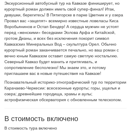
Экскурсионный автобусный тур на Кавказе финиширует, но
курортный роман должен иметь свой супер-финал! Итак,
девушки, берегитесь! В Пятигорске в парке Цветник и у озера
Провал вас «зацепят» всемирно известные ловеласы Киса
Воробьянинов и Остап Бендер! А сердца мужчин не устоят
перед «женскими» беседками Эолова Арфа и Китайской,
гротом Дианы, и всех без исключения покорит символ
Кавказских Минеральных Вод – скульптура Орел. Обычно
курортный роман заканчивается печально, но ваш роман с
вечно юным Кавказом оставит самую светлую ностальгию.
Северный Кавказ будет манить и притягивать, и
сопротивление бесполезно! Мы знаем это, и потому
приглашаем вас в новые путешествия на Кавказе!
Познавательный историко-этнографический тур по территории
Карачаево-Черкесии: всесезонные курорты; горы, ущелья и
озера; древнейшие городища, храмы и аулы;
астрофизическая обсерватория с обновленным телескопом.
В стоимость включено
В стоимость тура включено