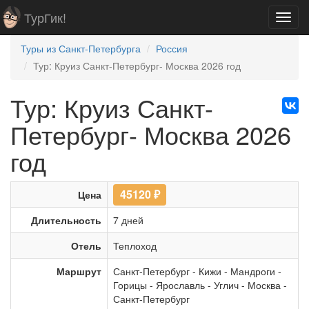
ТурГик!
Toggl
navig
Туры из Санкт-Петербурга
Россия
Тур: Круиз Санкт-Петербург- Москва 2026 год
Тур: Круиз Санкт-
Петербург- Москва 2026
год
45120
₽
Цена
Длительность
7 дней
Отель
Теплоход
Маршрут
Санкт-Петербург
-
Кижи
-
Мандроги
-
Горицы
-
Ярославль
-
Углич
-
Москва
-
Санкт-Петербург