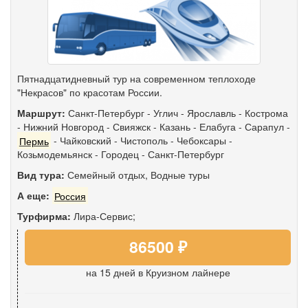
Пятнадцатидневный тур на современном теплоходе
"Некрасов" по красотам России.
Маршрут:
Санкт-Петербург
-
Углич
-
Ярославль
-
Кострома
-
Нижний Новгород
-
Свияжск
-
Казань
-
Елабуга
-
Сарапул
-
Пермь
-
Чайковский
-
Чистополь
-
Чебоксары
-
Козьмодемьянск
-
Городец
-
Санкт-Петербург
Вид тура:
Семейный отдых
,
Водные туры
А еще:
Россия
Турфирма:
Лира-Сервис;
86500 ₽
на 15 дней
в Круизном лайнере