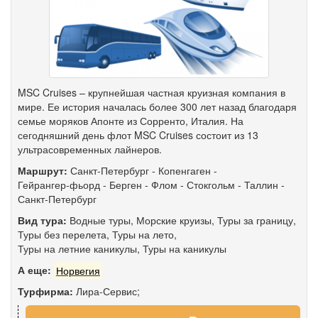
MSC Cruises – крупнейшая частная круизная компания в
мире. Ее история началась более 300 лет назад благодаря
семье моряков Апонте из Сорренто, Италия. На
сегодняшний день флот MSC Cruises состоит из 13
ультрасовременных лайнеров.
Маршрут:
Санкт-Петербург
-
Копенгаген
-
Гейрангер-фьорд
-
Берген
-
Флом
-
Стокгольм
-
Таллин
-
Санкт-Петербург
Вид тура:
Водные туры
,
Морские круизы
,
Туры за границу
,
Туры без перелета
,
Туры на лето
,
Туры на летние каникулы
,
Туры на каникулы
А еще:
Норвегия
Турфирма:
Лира-Сервис;