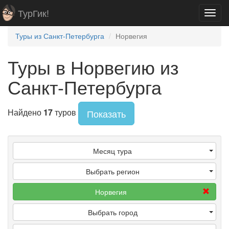
ТурГик!
Toggl
navig
Туры из Санкт-Петербурга
Норвегия
Туры в Норвегию из
Санкт-Петербурга
Найдено
17
туров
Показать
Месяц тура
Выбрать регион
Норвегия
Выбрать город