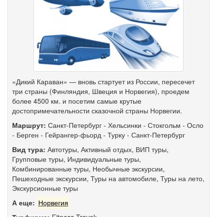
«Дикий Караван» — вновь стартует из России, пересечет
три страны (Финляндия, Швеция и Норвегия), проедем
более 4500 км. и посетим самые крутые
достопримечательности сказочной страны Норвегии.
Маршрут:
Санкт-Петербург
-
Хельсинки
-
Стокгольм
-
Осло
-
Берген
-
Гейрангер-фьорд
-
Турку
-
Санкт-Петербург
Вид тура:
Автотуры
,
Активный отдых
,
ВИП туры
,
Групповые туры
,
Индивидуальные туры
,
Комбинированные туры
,
Необычные экскурсии
,
Пешеходные экскурсии
,
Туры на автомобиле
,
Туры на лето
,
Экскурсионные туры
А еще:
Норвегия