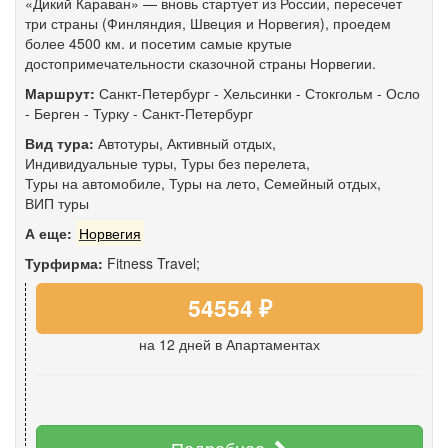
«Дикий Караван» — вновь стартует из России, пересечет
три страны (Финляндия, Швеция и Норвегия), проедем
более 4500 км. и посетим самые крутые
достопримечательности сказочной страны Норвегии.
Маршрут:
Санкт-Петербург
-
Хельсинки
-
Стокгольм
-
Осло
-
Берген
-
Турку
-
Санкт-Петербург
Вид тура:
Автотуры
,
Активный отдых
,
Индивидуальные туры
,
Туры без перелета
,
Туры на автомобиле
,
Туры на лето
,
Семейный отдых
,
ВИП туры
А еще:
Норвегия
Турфирма:
Fitness Travel;
54554 ₽
на 12 дней
в Апартаментах