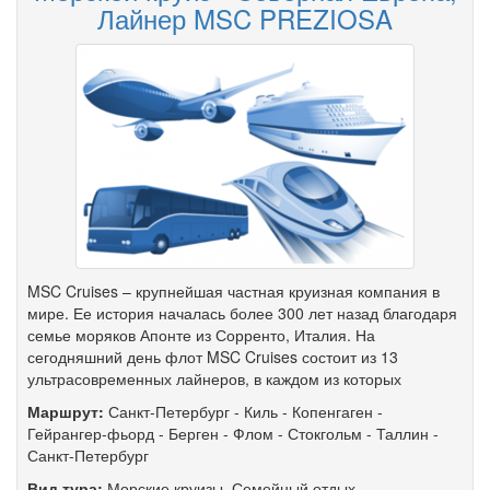
Лайнер MSC PREZIOSA
MSC Cruises – крупнейшая частная круизная компания в
мире. Ее история началась более 300 лет назад благодаря
семье моряков Апонте из Сорренто, Италия. На
сегодняшний день флот MSC Cruises состоит из 13
ультрасовременных лайнеров, в каждом из которых
Маршрут:
Санкт-Петербург
-
Киль
-
Копенгаген
-
Гейрангер-фьорд
-
Берген
-
Флом
-
Стокгольм
-
Таллин
-
Санкт-Петербург
Вид тура:
Морские круизы
,
Семейный отдых
,