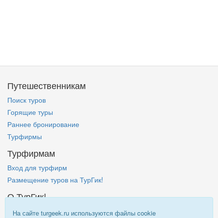
Путешественникам
Поиск туров
Горящие туры
Раннее бронирование
Турфирмы
Турфирмам
Вход для турфирм
Размещение туров на ТурГик!
О ТурГик!
Кто такой ТурГик?
На сайте turgeek.ru используются файлы cookie