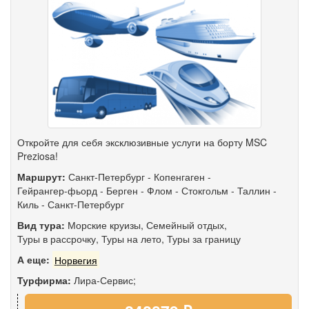
Откройте для себя эксклюзивные услуги на борту MSC
Preziosa!
Маршрут:
Санкт-Петербург
-
Копенгаген
-
Гейрангер-фьорд
-
Берген
-
Флом
-
Стокгольм
-
Таллин
-
Киль
-
Санкт-Петербург
Вид тура:
Морские круизы
,
Семейный отдых
,
Туры в рассрочку
,
Туры на лето
,
Туры за границу
А еще:
Норвегия
Турфирма:
Лира-Сервис;