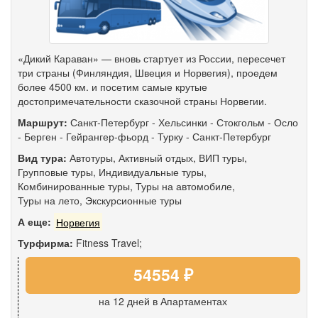
«Дикий Караван» — вновь стартует из России, пересечет
три страны (Финляндия, Швеция и Норвегия), проедем
более 4500 км. и посетим самые крутые
достопримечательности сказочной страны Норвегии.
Маршрут:
Санкт-Петербург
-
Хельсинки
-
Стокгольм
-
Осло
-
Берген
-
Гейрангер-фьорд
-
Турку
-
Санкт-Петербург
Вид тура:
Автотуры
,
Активный отдых
,
ВИП туры
,
Групповые туры
,
Индивидуальные туры
,
Комбинированные туры
,
Туры на автомобиле
,
Туры на лето
,
Экскурсионные туры
А еще:
Норвегия
Турфирма:
Fitness Travel;
54554 ₽
на 12 дней
в Апартаментах