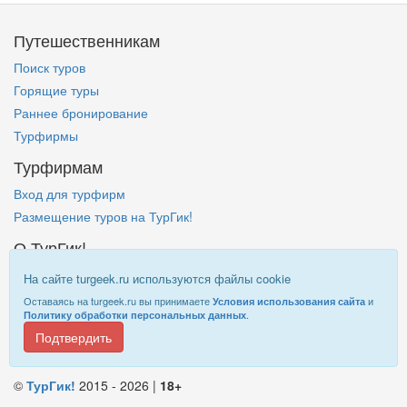
Путешественникам
Поиск туров
Горящие туры
Раннее бронирование
Турфирмы
Турфирмам
Вход для турфирм
Размещение туров на ТурГик!
О ТурГик!
Кто такой ТурГик?
На сайте turgeek.ru используются файлы cookie
Правовая информация
Оставаясь на turgeek.ru вы принимаете
и
Условия использования сайта
.
Политику обработки персональных данных
Подтвердить
Информация на
TurGeek.ru
не является офертой!
©
ТурГик!
2015 - 2026 |
18+