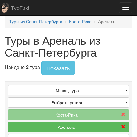
ТурГик!
Toggl
navig
Туры из Санкт-Петербурга
Коста-Рика
Ареналь
Туры в Ареналь из
Санкт-Петербурга
Найдено
2
тура
Показать
Месяц тура
Выбрать регион
Коста-Рика
Ареналь