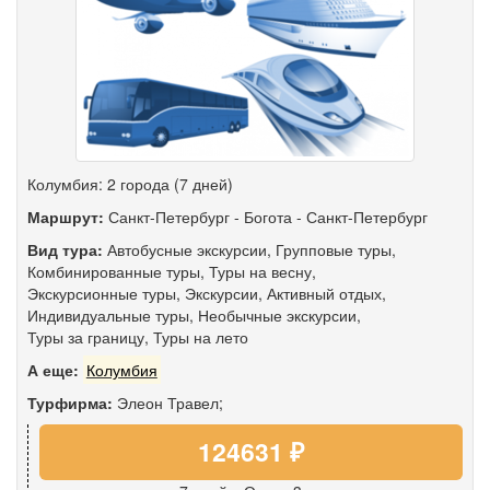
Колумбия: 2 города (7 дней)
Маршрут:
Санкт-Петербург
-
Богота
-
Санкт-Петербург
Вид тура:
Автобусные экскурсии
,
Групповые туры
,
Комбинированные туры
,
Туры на весну
,
Экскурсионные туры
,
Экскурсии
,
Активный отдых
,
Индивидуальные туры
,
Необычные экскурсии
,
Туры за границу
,
Туры на лето
А еще:
Колумбия
Турфирма:
Элеон Травел;
124631 ₽