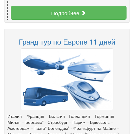
Подробнее
Гранд тур по Европе 11 дней
Италия – Франция – Бельгия - Голландия – Германия
Милан – Бергамо* - Страсбург – Париж – Брюссель –
Амстердам – Гаага* Волендам* - Франкфурт на Майне –
Мюнхен – Верона – Венеция* - Милан (* доп. экскурсии)