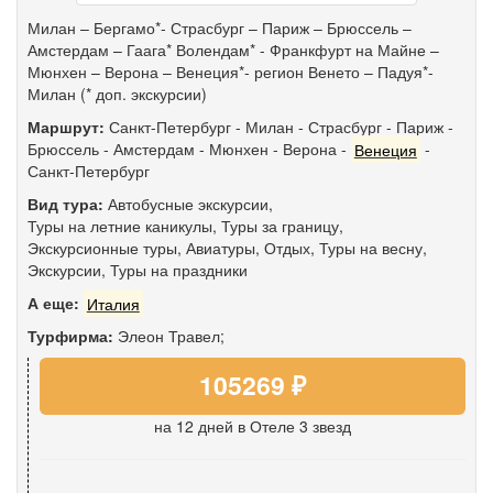
Милан – Бергамо*- Страсбург – Париж – Брюссель –
Амстердам – Гаага* Волендам* - Франкфурт на Майне –
Мюнхен – Верона – Венеция*- регион Венето – Падуя*-
Милан (* доп. экскурсии)
Маршрут:
Санкт-Петербург
-
Милан
-
Страсбург
-
Париж
-
Брюссель
-
Амстердам
-
Мюнхен
-
Верона
-
Венеция
-
Санкт-Петербург
Вид тура:
Автобусные экскурсии
,
Туры на летние каникулы
,
Туры за границу
,
Экскурсионные туры
,
Авиатуры
,
Отдых
,
Туры на весну
,
Экскурсии
,
Туры на праздники
А еще:
Италия
Турфирма:
Элеон Травел;
105269 ₽
на 12 дней
в Отеле 3 звезд