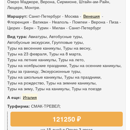
Озеро Маджоре, Верона, Сирмионе, Штайн-ам-Райн,
Люцерн, Монтре.
Маршрут:
Санкт-Петербург
-
Москва
-
Венеция
-
Флоренция
-
Ватикан
-
Неаполь
-
Помпеи
-
Верона
-
Пиза
-
Цюрих
-
Берн
-
Турин
-
Милан
-
Санкт-Петербург
Вид тура:
Авиатуры
,
Автобусные туры
,
Автобусные экскурсии
,
Групповые туры
,
Туры на весенние каникулы
,
Туры на весну
,
Туры на 23 февраля
,
Туры на 8 марта
,
Туры на летние каникулы
,
Туры на лето
,
Туры на ноябрьские праздники
,
Туры на осенние каникулы
,
Туры за границу
,
Экскурсионные туры
,
Туры на школьные каникулы
,
Туры на праздники
,
Туры на рождество
,
Туры на зимние каникулы
,
Туры на зиму
,
Туры на каникулы
,
Туры на поезде
А еще:
Италия
Турфирма:
СМАК-ТРЕВЕЛ;
121250 ₽
на 15 дней
в Отеле 3 звезд