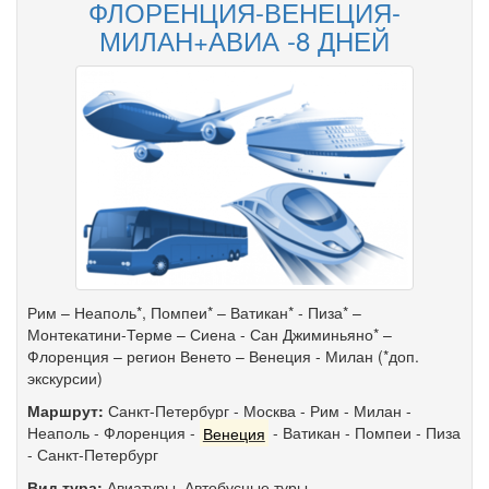
ФЛОРЕНЦИЯ-ВЕНЕЦИЯ-
МИЛАН+АВИА -8 ДНЕЙ
Рим – Неаполь*, Помпеи* – Ватикан* - Пиза* –
Монтекатини-Терме – Сиена - Сан Джиминьяно* –
Флоренция – регион Венето – Венеция - Милан (*доп.
экскурсии)
Маршрут:
Санкт-Петербург
-
Москва
-
Рим
-
Милан
-
Неаполь
-
Флоренция
-
Венеция
-
Ватикан
-
Помпеи
-
Пиза
-
Санкт-Петербург
Вид тура:
Авиатуры
,
Автобусные туры
,