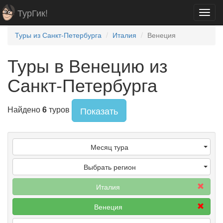
ТурГик!
Toggl
navig
Туры из Санкт-Петербурга
Италия
Венеция
Туры в Венецию из
Санкт-Петербурга
Найдено
6
туров
Показать
Месяц тура
Выбрать регион
Италия
Венеция