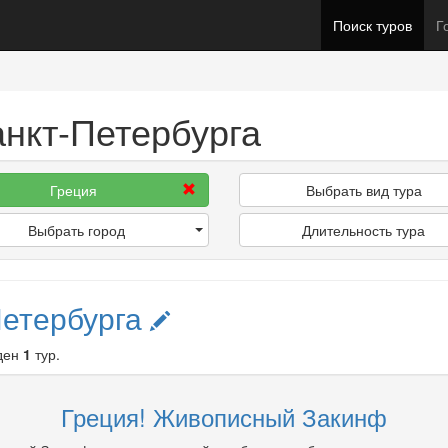
Поиск туров
Г
анкт-Петербурга
Греция
Выбрать вид тура
Выбрать город
Длительность тура
Петербурга
ден
1
тур.
Греция! Живописный Закинф