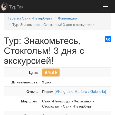
ТурГик!
Toggl
navig
Туры из Санкт-Петербурга
Финляндия
Тур: Знакомьтесь, Стокгольм! 3 дня с экскурсией!
Тур: Знакомьтесь,
Стокгольм! 3 дня с
экскурсией!
9768
₽
Цена
Длительность
3 дня
Отель
Паром (
Viking Line Mariella / Gabriella
)
Маршрут
Санкт-Петербург
-
Хельсинки
-
Стокгольм
-
Санкт-Петербург