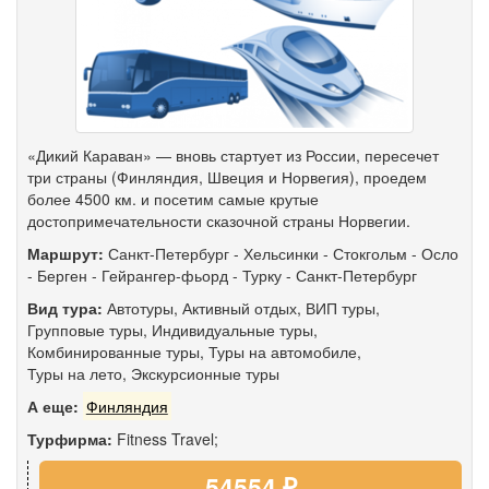
«Дикий Караван» — вновь стартует из России, пересечет
три страны (Финляндия, Швеция и Норвегия), проедем
более 4500 км. и посетим самые крутые
достопримечательности сказочной страны Норвегии.
Маршрут:
Санкт-Петербург
-
Хельсинки
-
Стокгольм
-
Осло
-
Берген
-
Гейрангер-фьорд
-
Турку
-
Санкт-Петербург
Вид тура:
Автотуры
,
Активный отдых
,
ВИП туры
,
Групповые туры
,
Индивидуальные туры
,
Комбинированные туры
,
Туры на автомобиле
,
Туры на лето
,
Экскурсионные туры
А еще:
Финляндия
Турфирма:
Fitness Travel;
54554 ₽