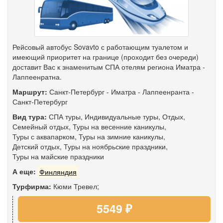
Рейсовый автобус Sovavto с работающим туалетом и
имеющий приоритет на границе (проходит без очереди)
доставит Вас к знаменитым СПА отелям региона Иматра -
Лаппеенратна.
Маршрут:
Санкт-Петербург
-
Иматра
-
Лаппеенранта
-
Санкт-Петербург
Вид тура:
СПА туры
,
Индивидуальные туры
,
Отдых
,
Семейный отдых
,
Туры на весенние каникулы
,
Туры с аквапарком
,
Туры на зимние каникулы
,
Детский отдых
,
Туры на ноябрьские праздники
,
Туры на майские праздники
А еще:
Финляндия
Турфирма:
Кюми Тревел;
5549 ₽