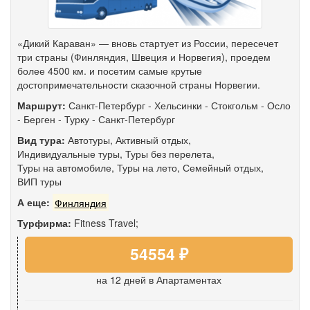
«Дикий Караван» — вновь стартует из России, пересечет
три страны (Финляндия, Швеция и Норвегия), проедем
более 4500 км. и посетим самые крутые
достопримечательности сказочной страны Норвегии.
Маршрут:
Санкт-Петербург
-
Хельсинки
-
Стокгольм
-
Осло
-
Берген
-
Турку
-
Санкт-Петербург
Вид тура:
Автотуры
,
Активный отдых
,
Индивидуальные туры
,
Туры без перелета
,
Туры на автомобиле
,
Туры на лето
,
Семейный отдых
,
ВИП туры
А еще:
Финляндия
Турфирма:
Fitness Travel;
54554 ₽
на 12 дней
в Апартаментах