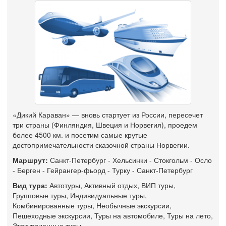
«Дикий Караван» — вновь стартует из России, пересечет
три страны (Финляндия, Швеция и Норвегия), проедем
более 4500 км. и посетим самые крутые
достопримечательности сказочной страны Норвегии.
Маршрут:
Санкт-Петербург
-
Хельсинки
-
Стокгольм
-
Осло
-
Берген
-
Гейрангер-фьорд
-
Турку
-
Санкт-Петербург
Вид тура:
Автотуры
,
Активный отдых
,
ВИП туры
,
Групповые туры
,
Индивидуальные туры
,
Комбинированные туры
,
Необычные экскурсии
,
Пешеходные экскурсии
,
Туры на автомобиле
,
Туры на лето
,
Экскурсионные туры