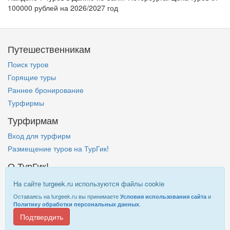
100000 рублей на 2026/2027 год
Путешественникам
Поиск туров
Горящие туры
Раннее бронирование
Турфирмы
Турфирмам
Вход для турфирм
Размещение туров на ТурГик!
О ТурГик!
Кто такой ТурГик?
На сайте turgeek.ru используются файлы cookie
Правовая информация
Оставаясь на turgeek.ru вы принимаете
и
Условия использования сайта
.
Политику обработки персональных данных
Подтвердить
Информация на
TurGeek.ru
не является офертой!