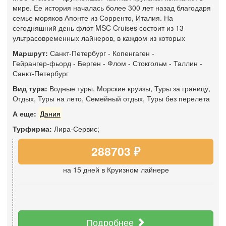
мире. Ее история началась более 300 лет назад благодаря
семье моряков Апонте из Сорренто, Италия. На
сегодняшний день флот MSC Cruises состоит из 13
ультрасовременных лайнеров, в каждом из которых
Маршрут:
Санкт-Петербург
-
Копенгаген
-
Гейрангер-фьорд
-
Берген
-
Флом
-
Стокгольм
-
Таллин
-
Санкт-Петербург
Вид тура:
Водные туры
,
Морские круизы
,
Туры за границу
,
Отдых
,
Туры на лето
,
Семейный отдых
,
Туры без перелета
А еще:
Дания
Турфирма:
Лира-Сервис;
288703 ₽
на 15 дней
в Круизном лайнере
Подробнее