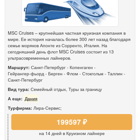
MSC Cruises – крупнейшая частная круизная компания в
мире. Ее история началась более 300 лет назад благодаря
семье моряков Апонте из Сорренто, Италия. На
сегодняшний день флот MSC Cruises состоит из 13
ультрасовременных лайнеров.
Маршрут:
Санкт-Петербург
-
Копенгаген
-
Гейрангер-фьорд
-
Берген
-
Флом
-
Стокгольм
-
Таллин
-
Санкт-Петербург
Вид тура:
Семейный отдых
,
Туры за границу
А еще:
Дания
Турфирма:
Лира-Сервис;
199597 ₽
на 14 дней
в Круизном лайнере