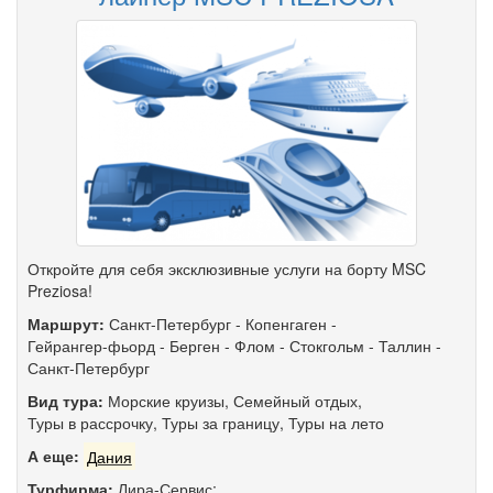
Откройте для себя эксклюзивные услуги на борту MSC
Preziosa!
Маршрут:
Санкт-Петербург
-
Копенгаген
-
Гейрангер-фьорд
-
Берген
-
Флом
-
Стокгольм
-
Таллин
-
Санкт-Петербург
Вид тура:
Морские круизы
,
Семейный отдых
,
Туры в рассрочку
,
Туры за границу
,
Туры на лето
А еще:
Дания
Турфирма:
Лира-Сервис;