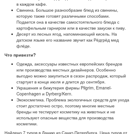
в каждом кафе.
Свинина. Большое разнообразие блюд из свинины,
которую также готовят различными способами.
Подается она в качестве самостоятельного блюда с
картофельным гарниром или в качестве закуски к пиву.
Десерт из лесных ягод, напоминающий кисель. На
датском языке его название звучит как Рёдгрёд мед
флёде.
Что привезти?
Одежда, аксессуары известных европейских брендов
или производства местных дизайнеров. Особенно
выгодно можно закупиться в сезон распродаж, который
стартует в конце июля и длится до сентября.
Украшения и бижутерия фирмы Pilgrim, Emanel-
Copenhagen и Dyrberg/Kern.
Экокосметика. Проблема экологичных средств для ухода
стоит достаточно остро, поэтому многие местные
бренды не тестируют косметику на животных и не
используют опасные вещества для производства
косметики.
Найдено 7 туров в Данию из Санкт-Петербурга. Цена туров от