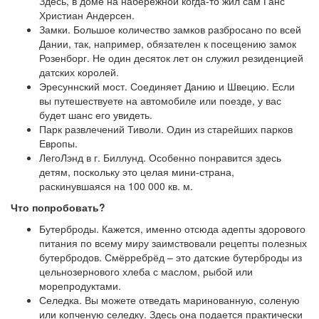
Здесь, в доме на набережной когда-то жил сам Ганс
Христиан Андерсен.
Замки. Большое количество замков разбросано по всей
Дании, так, например, обязателен к посещению замок
Розенборг. Не один десяток лет он служил резиденцией
датских королей.
Эресуннский мост. Соединяет Данию и Швецию. Если
вы путешествуете на автомобиле или поезде, у вас
будет шанс его увидеть.
Парк развлечений Тиволи. Один из старейших парков
Европы.
ЛегоЛэнд в г. Биллунд. Особенно понравится здесь
детям, поскольку это целая мини-страна,
раскинувшаяся на 100 000 кв. м.
Что попробовать?
Бутерброды. Кажется, именно отсюда адепты здорового
питания по всему миру заимствовали рецепты полезных
бутербродов. Смёрребрёд – это датские бутерброды из
цельнозернового хлеба с маслом, рыбой или
морепродуктами.
Селедка. Вы можете отведать маринованную, соленую
или копченую селедку. Здесь она подается практически