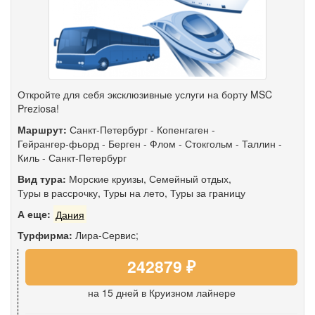
Откройте для себя эксклюзивные услуги на борту MSC
Preziosa!
Маршрут:
Санкт-Петербург
-
Копенгаген
-
Гейрангер-фьорд
-
Берген
-
Флом
-
Стокгольм
-
Таллин
-
Киль
-
Санкт-Петербург
Вид тура:
Морские круизы
,
Семейный отдых
,
Туры в рассрочку
,
Туры на лето
,
Туры за границу
А еще:
Дания
Турфирма:
Лира-Сервис;
242879 ₽
на 15 дней
в Круизном лайнере