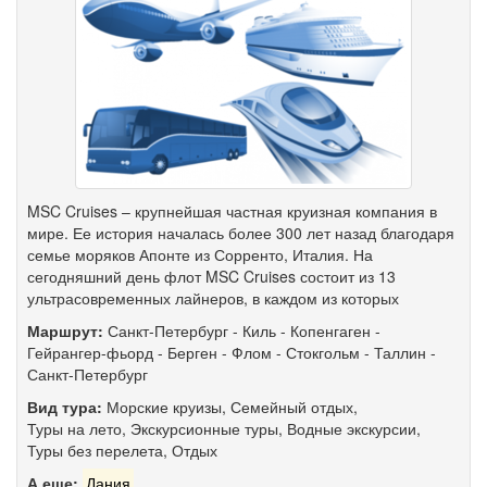
MSC Cruises – крупнейшая частная круизная компания в
мире. Ее история началась более 300 лет назад благодаря
семье моряков Апонте из Сорренто, Италия. На
сегодняшний день флот MSC Cruises состоит из 13
ультрасовременных лайнеров, в каждом из которых
Маршрут:
Санкт-Петербург
-
Киль
-
Копенгаген
-
Гейрангер-фьорд
-
Берген
-
Флом
-
Стокгольм
-
Таллин
-
Санкт-Петербург
Вид тура:
Морские круизы
,
Семейный отдых
,
Туры на лето
,
Экскурсионные туры
,
Водные экскурсии
,
Туры без перелета
,
Отдых
А еще:
Дания