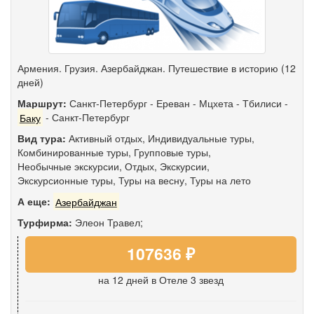
Армения. Грузия. Азербайджан. Путешествие в историю (12
дней)
Маршрут:
Санкт-Петербург
-
Ереван
-
Мцхета
-
Тбилиси
-
Баку
-
Санкт-Петербург
Вид тура:
Активный отдых
,
Индивидуальные туры
,
Комбинированные туры
,
Групповые туры
,
Необычные экскурсии
,
Отдых
,
Экскурсии
,
Экскурсионные туры
,
Туры на весну
,
Туры на лето
А еще:
Азербайджан
Турфирма:
Элеон Травел;
107636 ₽
на 12 дней
в Отеле 3 звезд