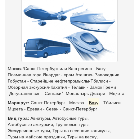
Москва/Санкт-Петербург или Ваш регион - Баку-
Пламенная гора Янардаг - храм Атешгях- Заповедник
Гобустан - Старейшие нефтепромыслы-Тбилиси -
Обзорная экскурсия-Кахетия - Телави - Замок Греми
-Дегустация вин - Сигнахи*- Монастырь Джвари - Мцхета
Маршрут:
Санкт-Петербург
-
Москва
-
Баку
-
Тбилиси
-
Мцхета
-
Ереван
-
Севан
-
Санкт-Петербург
Вид тура:
Авиатуры
,
Автобусные туры
,
Автобусные экскурсии
,
Групповые туры
,
Экскурсионные туры
,
Туры на весенние каникулы
,
Туры на майские праздники
,
Туры на весну
,