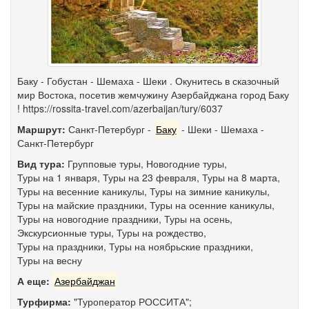
Баку - Гобустан - Шемаха - Шеки . Окунитесь в сказочный
мир Востока, посетив жемчужину Азербайджана город Баку
! https://rossita-travel.com/azerbaijan/tury/6037
Маршрут:
Санкт-Петербург
-
Баку
-
Шеки
-
Шемаха
-
Санкт-Петербург
Вид тура:
Групповые туры
,
Новогодние туры
,
Туры на 1 января
,
Туры на 23 февраля
,
Туры на 8 марта
,
Туры на весенние каникулы
,
Туры на зимние каникулы
,
Туры на майские праздники
,
Туры на осенние каникулы
,
Туры на новогодние праздники
,
Туры на осень
,
Экскурсионные туры
,
Туры на рождество
,
Туры на праздники
,
Туры на ноябрьские праздники
,
Туры на весну
А еще:
Азербайджан
Турфирма:
"Туроператор РОССИТА";