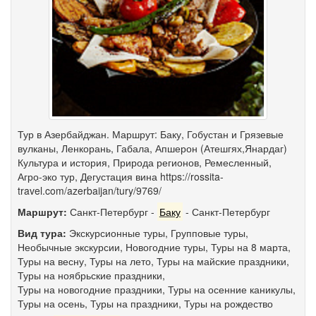
Тур в Азербайджан. Маршрут: Баку, Гобустан и Грязевые
вулканы, Ленкорань, Габала, Апшерон (Атешгях,Янардаг)
Культура и история, Природа регионов, Ремесленный,
Агро-эко тур, Дегустация вина https://rossita-
travel.com/azerbaijan/tury/9769/
Маршрут:
Санкт-Петербург
-
Баку
-
Санкт-Петербург
Вид тура:
Экскурсионные туры
,
Групповые туры
,
Необычные экскурсии
,
Новогодние туры
,
Туры на 8 марта
,
Туры на весну
,
Туры на лето
,
Туры на майские праздники
,
Туры на ноябрьские праздники
,
Туры на новогодние праздники
,
Туры на осенние каникулы
,
Туры на осень
,
Туры на праздники
,
Туры на рождество