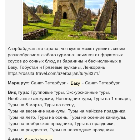
Азербайджан это страна, чья кухня может удивить своим
разнообразием любого гурмана: начиная от фруктовых
соусов до сочных блюд из баранины и бесчисленных в
Баку, Гобустан и Грязевые вулканы, Ленкорань
https://rossita-travel.com/azerbaijan/tury/8371/
Маршрут:
Санкт-Петербург
-
Баку
-
Санкт-Петербург
Вид тура:
Групповые туры
,
Экскурсионные туры
,
Необычные экскурсии
,
Новогодние туры
,
Туры на 1 января
,
Туры на 8 марта
,
Туры на весну
,
Туры на весенние каникулы
,
Туры на майские праздники
,
Туры на лето
,
Туры на осень
,
Туры на осенние каникулы
,
Туры на ноябрьские праздники
,
Туры на праздники
,
Туры на рождество
,
Туры на новогодние праздники
А еще:
Азербайджан