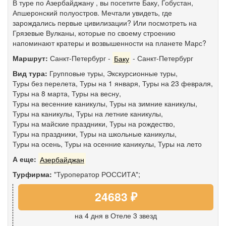
В туре по Азербайджану , вы посетите Баку, Гобустан,
Апшеронский полуостров. Мечтали увидеть, где
зарождались первые цивилизации? Или посмотреть на
Грязевые Вулканы, которые по своему строению
напоминают кратеры и возвышенности на планете Марс?
Маршрут:
Санкт-Петербург
-
Баку
-
Санкт-Петербург
Вид тура:
Групповые туры
,
Экскурсионные туры
,
Туры без перелета
,
Туры на 1 января
,
Туры на 23 февраля
,
Туры на 8 марта
,
Туры на весну
,
Туры на весенние каникулы
,
Туры на зимние каникулы
,
Туры на каникулы
,
Туры на летние каникулы
,
Туры на майские праздники
,
Туры на рождество
,
Туры на праздники
,
Туры на школьные каникулы
,
Туры на осень
,
Туры на осенние каникулы
,
Туры на лето
А еще:
Азербайджан
Турфирма:
"Туроператор РОССИТА";
24683 ₽
на 4 дня
в Отеле 3 звезд