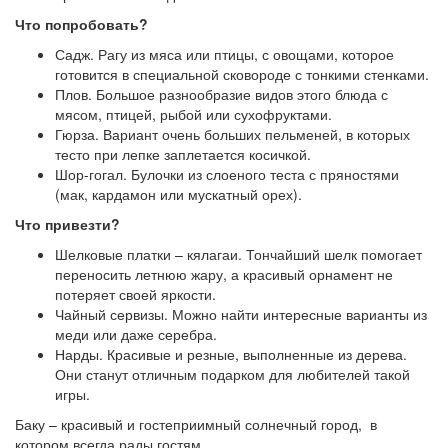
Что попробовать?
Садж. Рагу из мяса или птицы, с овощами, которое
готовится в специальной сковороде с тонкими стенками.
Плов. Большое разнообразие видов этого блюда с
мясом, птицей, рыбой или сухофруктами.
Гюрза. Вариант очень больших пельменей, в которых
тесто при лепке заплетается косичкой.
Шор-гогал. Булочки из слоеного теста с пряностями
(мак, кардамон или мускатный орех).
Что привезти?
Шелковые платки – кялагаи. Тончайший шелк помогает
переносить летнюю жару, а красивый орнамент не
потеряет своей яркости.
Чайный сервизы. Можно найти интересные варианты из
меди или даже серебра.
Нарды. Красивые и резные, выполненные из дерева.
Они станут отличным подарком для любителей такой
игры.
Баку – красивый и гостеприимный солнечный город, в
котором всегда рады гостям.