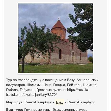
Тур по Азербайджану с посещением Баку, Апшеронский
полуостров, Шамахы, Шеки, Гянджа, Гёй-гёль, Шамкир,
Габала, Гобустан, Грязевые вулканы https://rossita-
travel.com/azerbaijan/tury/8370/
Маршрут:
Санкт-Петербург
-
Баку
-
Санкт-Петербург
Вид тура:
Групповые туры
,
Экскурсионные туры
,