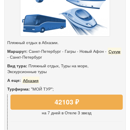
Пляжный отдых в Абхазии.
Маршрут:
Санкт-Петербург
-
Гагры
-
Новый Афон
-
Сухум
-
Санкт-Петербург
Вид тура:
Пляжный отдых
,
Туры на море
,
Экскурсионные туры
А еще:
Абхазия
Турфирма:
"МОЙ ТУР";
42103 ₽
на 7 дней
в Отеле 3 звезд