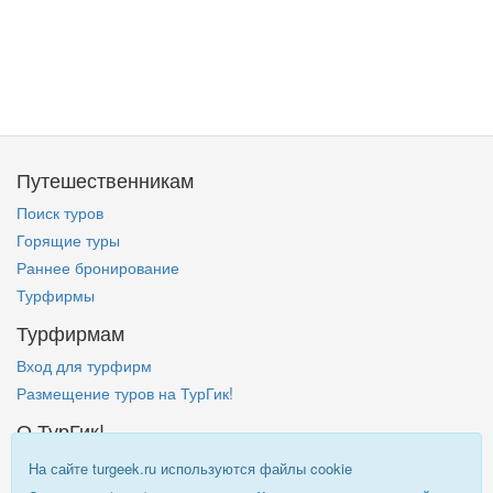
Путешественникам
Поиск туров
Горящие туры
Раннее бронирование
Турфирмы
Турфирмам
Вход для турфирм
Размещение туров на ТурГик!
О ТурГик!
Кто такой ТурГик?
На сайте turgeek.ru используются файлы cookie
Правовая информация