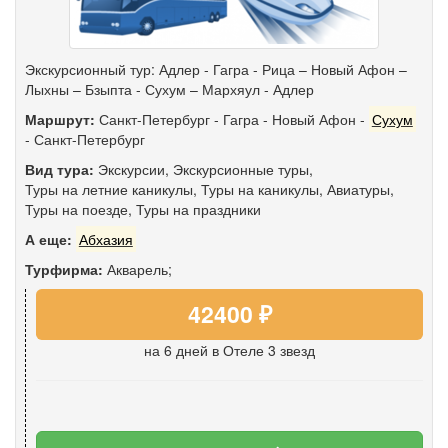
Экскурсионный тур: Адлер - Гагра - Рица – Новый Афон –
Лыхны – Бзыпта - Сухум – Мархяул - Адлер
Маршрут:
Санкт-Петербург
-
Гагра
-
Новый Афон
-
Сухум
-
Санкт-Петербург
Вид тура:
Экскурсии
,
Экскурсионные туры
,
Туры на летние каникулы
,
Туры на каникулы
,
Авиатуры
,
Туры на поезде
,
Туры на праздники
А еще:
Абхазия
Турфирма:
Акварель;
42400 ₽
на 6 дней
в Отеле 3 звезд