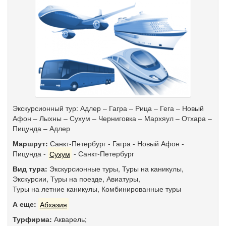
Экскурсионный тур: Адлер – Гагра ‒ Рица ‒ Гега ‒ Новый
Афон ‒ Лыхны ‒ Сухум ‒ Черниговка ‒ Мархяул ‒ Отхара ‒
Пицунда – Адлер
Маршрут:
Санкт-Петербург
-
Гагра
-
Новый Афон
-
Пицунда
-
Сухум
-
Санкт-Петербург
Вид тура:
Экскурсионные туры
,
Туры на каникулы
,
Экскурсии
,
Туры на поезде
,
Авиатуры
,
Туры на летние каникулы
,
Комбинированные туры
А еще:
Абхазия
Турфирма:
Акварель;