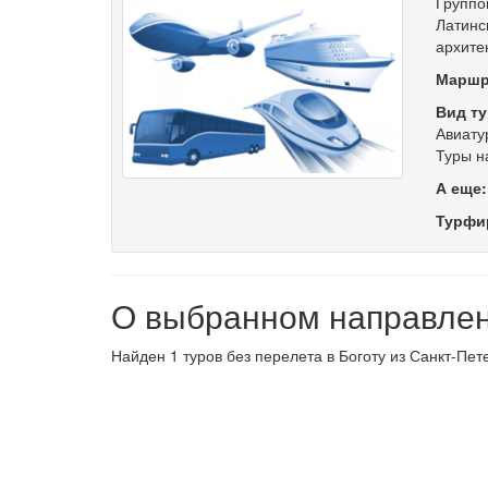
Группо
Латинс
архите
Маршр
Вид ту
Авиату
Туры н
А еще
Турфи
О выбранном направле
Найден 1 туров без перелета в Боготу из Санкт-Пет