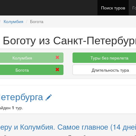
Поиск туров
Г
Колумбия
Богота
 Боготу из Санкт-Петербур
Колумбия
Туры без перелета
Богота
Длительность тура
Петербурга
Найден
1
тур.
еру и Колумбия. Самое главное (14 дне