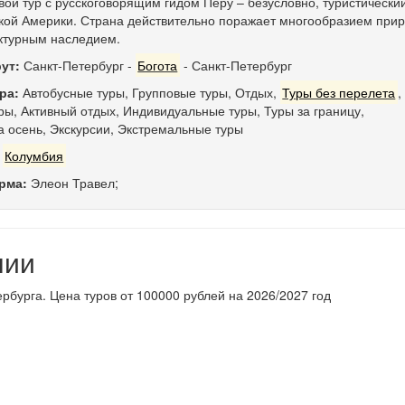
вой тур с русскоговорящим гидом Перу – безусловно, туристически
кой Америки. Страна действительно поражает многообразием при
ктурным наследием.
ут:
Санкт-Петербург
-
Богота
-
Санкт-Петербург
ра:
Автобусные туры
,
Групповые туры
,
Отдых
,
Туры без перелета
,
ры
,
Активный отдых
,
Индивидуальные туры
,
Туры за границу
,
а осень
,
Экскурсии
,
Экстремальные туры
:
Колумбия
рма:
Элеон Травел;
нии
ербурга. Цена туров от 100000 рублей на 2026/2027 год