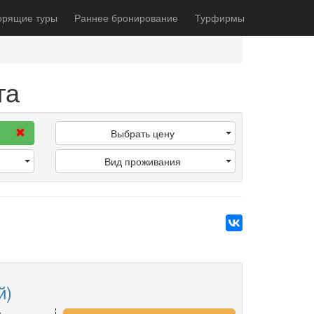
орящие туры
Раннее бронирование
Турфирмы
га
Выбрать цену
Вид проживания
й)