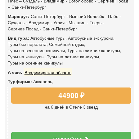
Плёс – Суздаль - Владимир - Боголюбово - Сергиев Посад
– Санкт-Петербург
Маршрут:
Санкт-Петербург
-
Вышний Волочёк
-
Плёс
-
Суздаль
-
Владимир
-
Углич
-
Мышкин
-
Тверь
-
Сергиев Посад
-
Санкт-Петербург
Вид тура:
Автобусные туры
,
Автобусные экскурсии
,
Туры без перелета
,
Семейный отдых
,
Туры на весенние каникулы
,
Туры на зимние каникулы
,
Туры на каникулы
,
Туры на летние каникулы
,
Туры на осенние каникулы
А еще:
Владимирская область
Турфирма:
Акварель;
44900 ₽
на 6 дней
в Отеле 3 звезд
Подробнее