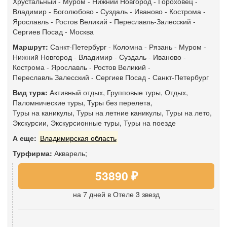
Хрустальный - Муром - Нижний Новгород - Гороховец -
Владимир - Боголюбово - Суздаль - Иваново - Кострома -
Ярославль - Ростов Великий - Переславль-Залесский -
Сергиев Посад - Москва
Маршрут:
Санкт-Петербург
-
Коломна
-
Рязань
-
Муром
-
Нижний Новгород
-
Владимир
-
Суздаль
-
Иваново
-
Кострома
-
Ярославль
-
Ростов Великий
-
Переславль Залесский
-
Сергиев Посад
-
Санкт-Петербург
Вид тура:
Активный отдых
,
Групповые туры
,
Отдых
,
Паломнические туры
,
Туры без перелета
,
Туры на каникулы
,
Туры на летние каникулы
,
Туры на лето
,
Экскурсии
,
Экскурсионные туры
,
Туры на поезде
А еще:
Владимирская область
Турфирма:
Акварель;
53890 ₽
на 7 дней
в Отеле 3 звезд