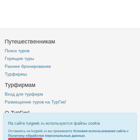
Путешественникам
Поиск туров
Горящие туры
Раннее бронирование
Турфирмы
Турфирмам
Вход для турфирм
Размещение туров на ТурГик!
О ТурГик!
Кто такой ТурГик?
На сайте turgeek.ru используются файлы cookie
Правовая информация
Оставаясь на turgeek.ru вы принимаете
и
Условия использования сайта
.
Политику обработки персональных данных