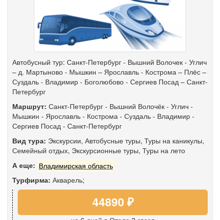
Автобусный тур: Санкт-Петербург - Вышний Волочек - Углич
– д. Мартыново - Мышкин – Ярославль - Кострома – Плёс –
Суздаль - Владимир - Боголюбово - Сергиев Посад – Санкт-
Петербург
Маршрут:
Санкт-Петербург
-
Вышний Волочёк
-
Углич
-
Мышкин
-
Ярославль
-
Кострома
-
Суздаль
-
Владимир
-
Сергиев Посад
-
Санкт-Петербург
Вид тура:
Экскурсии
,
Автобусные туры
,
Туры на каникулы
,
Семейный отдых
,
Экскурсионные туры
,
Туры на лето
А еще:
Владимирская область
Турфирма:
Акварель;
44890 ₽
на 6 дней
в Отеле 3 звезд