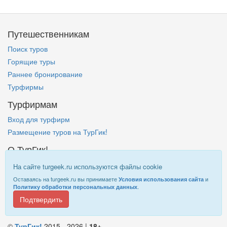
Путешественникам
Поиск туров
Горящие туры
Раннее бронирование
Турфирмы
Турфирмам
Вход для турфирм
Размещение туров на ТурГик!
О ТурГик!
Кто такой ТурГик?
На сайте turgeek.ru используются файлы cookie
Правовая информация
Оставаясь на turgeek.ru вы принимаете
и
Условия использования сайта
.
Политику обработки персональных данных
Подтвердить
Информация на
TurGeek.ru
не является офертой!
©
ТурГик!
2015 - 2026 |
18+