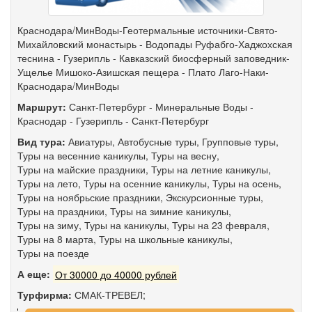
Краснодара/МинВоды-Геотермальные источники-Свято-
Михайловский монастырь - Водопады Руфабго-Хаджохская
теснина - Гузерипль - Кавказский биосферный заповедник-
Ущелье Мишоко-Азишская пещера - Плато Лаго-Наки-
Краснодара/МинВоды
Маршрут:
Санкт-Петербург
-
Минеральные Воды
-
Краснодар
-
Гузерипль
-
Санкт-Петербург
Вид тура:
Авиатуры
,
Автобусные туры
,
Групповые туры
,
Туры на весенние каникулы
,
Туры на весну
,
Туры на майские праздники
,
Туры на летние каникулы
,
Туры на лето
,
Туры на осенние каникулы
,
Туры на осень
,
Туры на ноябрьские праздники
,
Экскурсионные туры
,
Туры на праздники
,
Туры на зимние каникулы
,
Туры на зиму
,
Туры на каникулы
,
Туры на 23 февраля
,
Туры на 8 марта
,
Туры на школьные каникулы
,
Туры на поезде
А еще:
От 30000 до 40000 рублей
Турфирма:
СМАК-ТРЕВЕЛ;