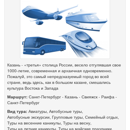
Казань - «третья» столица России, весело отгулявшая свое
1000-летие, современная и архаичная одновременно.
Пожалуй, это самый непредсказуемый город во всей
стране, ведь здесь, как в большом казане, смешались
культура Востока и Запада
Маршрут:
Санкт-Петербург
-
Казань
-
Свияжск
-
Раифа
-
Санкт-Петербург
Вид тура:
Авиатуры
,
Автобусные туры
,
Автобусные экскурсии
,
Групповые туры
,
Семейный отдых
,
Туры на весенние каникулы
,
Туры на весну
,
Туры на летние каникулы
,
Туры на майские праздники
,