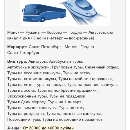
Минск — Ружаны — Коссово — Гродно — Августовский
канал 4 дня / 3 ночи (четверг — воскресенье)
Маршрут:
Санкт-Петербург
-
Минск
-
Гродно
-
Санкт-Петербург
Вид тура:
Авиатуры
,
Автобусные туры
,
Автобусные экскурсии
,
Групповые туры
,
Семейный отдых
,
Туры на весенние каникулы
,
Туры на весну
,
Туры на летние каникулы
,
Туры на майские праздники
,
Туры на лето
,
Туры на поезде
,
Туры на осенние каникулы
,
Туры на осень
,
Туры на ноябрьские праздники
,
Экскурсионные туры
,
Туры на праздники
,
Туры к Деду Морозу
,
Туры на 1 января
,
Туры на зимние каникулы
,
Туры на зиму
,
Туры на рождество
,
Туры на школьные каникулы
,
Новогодние туры
,
Туры на новогодние праздники
А еще:
От 30000 до 40000 рублей