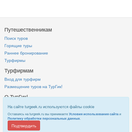
Путешественникам
Поиск туров
Горящие туры
Раннее бронирование
Турфирмы
Турфирмам
Вход для турфирм
Размещение туров на ТурГик!
О ТурГик!
Кто такой ТурГик?
На сайте turgeek.ru используются файлы cookie
Правовая информация
Оставаясь на turgeek.ru вы принимаете
и
Условия использования сайта
.
Политику обработки персональных данных
Подтвердить