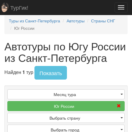
ТурГик!
Toggl
navig
Туры из Санкт-Петербурга
Автотуры
Страны СНГ
Юг России
Автотуры по Югу России
из Санкт-Петербурга
Найден
1
тур
Показать
Месяц тура
Юг России
Выбрать страну
Выбрать город