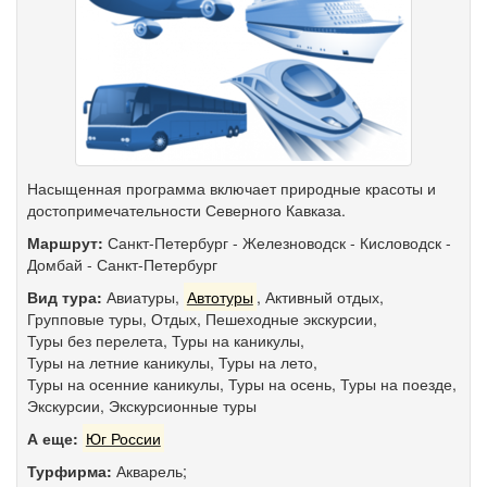
Насыщенная программа включает природные красоты и
достопримечательности Северного Кавказа.
Маршрут:
Санкт-Петербург
-
Железноводск
-
Кисловодск
-
Домбай
-
Санкт-Петербург
Вид тура:
Авиатуры
,
Автотуры
,
Активный отдых
,
Групповые туры
,
Отдых
,
Пешеходные экскурсии
,
Туры без перелета
,
Туры на каникулы
,
Туры на летние каникулы
,
Туры на лето
,
Туры на осенние каникулы
,
Туры на осень
,
Туры на поезде
,
Экскурсии
,
Экскурсионные туры
А еще:
Юг России
Турфирма:
Акварель;