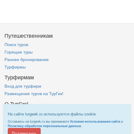
Путешественникам
Поиск туров
Горящие туры
Раннее бронирование
Турфирмы
Турфирмам
Вход для турфирм
Размещение туров на ТурГик!
О ТурГик!
Кто такой ТурГик?
На сайте turgeek.ru используются файлы cookie
Правовая информация
Оставаясь на turgeek.ru вы принимаете
и
Условия использования сайта
.
Политику обработки персональных данных
Подтвердить