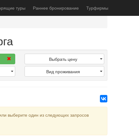
орящие туры
Раннее бронирование
Турфирмы
рга
Выбрать цену
Вид проживания
или выберите один из следующих запросов