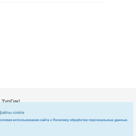
 ТурГик!
о такой ТурГик?
 файлы cookie
равовая информация
и
.
Условия использования сайта
Политику обработки персональных данных