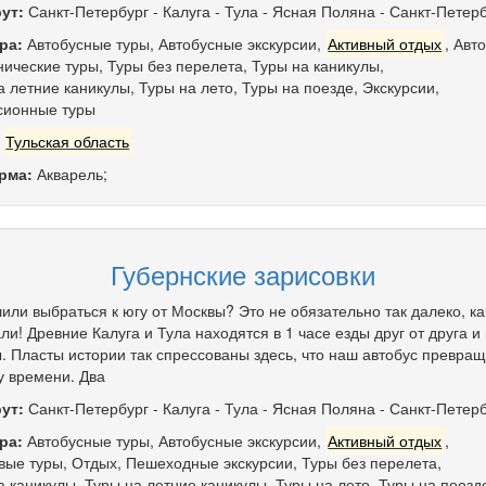
ут:
Санкт-Петербург
-
Калуга
-
Тула
-
Ясная Поляна
-
Санкт-Петерб
ра:
Автобусные туры
,
Автобусные экскурсии
,
Активный отдых
,
Авт
ические туры
,
Туры без перелета
,
Туры на каникулы
,
а летние каникулы
,
Туры на лето
,
Туры на поезде
,
Экскурсии
,
сионные туры
:
Тульская область
рма:
Акварель;
Губернские зарисовки
или выбраться к югу от Москвы? Это не обязательно так далеко, ка
ли! Древние Калуга и Тула находятся в 1 часе езды друг от друга 
. Пласты истории так спрессованы здесь, что наш автобус превращ
 времени. Два
ут:
Санкт-Петербург
-
Калуга
-
Тула
-
Ясная Поляна
-
Санкт-Петерб
ра:
Автобусные туры
,
Автобусные экскурсии
,
Активный отдых
,
вые туры
,
Отдых
,
Пешеходные экскурсии
,
Туры без перелета
,
а каникулы
,
Туры на летние каникулы
,
Туры на лето
,
Туры на поезд