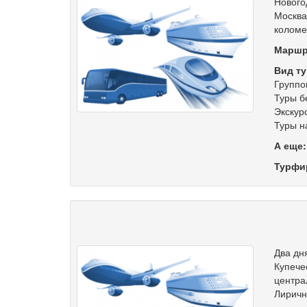
Нового
Москва
коломе
Маршр
Вид ту
Группо
Туры б
Экскур
Туры н
А еще
Турфи
Два дн
Купече
центра
Лиричн