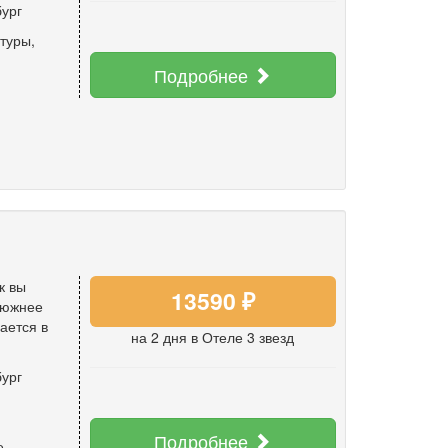
ург
отуры
,
Подробнее
к вы
13590 ₽
и южнее
ается в
на 2 дня
в Отеле 3 звезд
ург
Подробнее
е
,