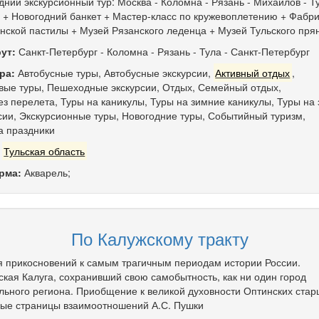
дний экскурсионный тур: Москва - Коломна - Рязань - Михайлов - Ту
 + Новогодний банкет + Мастер-класс по кружевоплетению + Фабри
нской пастилы + Музей Рязанского леденца + Музей Тульского пря
ут:
Санкт-Петербург
-
Коломна
-
Рязань
-
Тула
-
Санкт-Петербург
ра:
Автобусные туры
,
Автобусные экскурсии
,
Активный отдых
,
вые туры
,
Пешеходные экскурсии
,
Отдых
,
Семейный отдых
,
ез перелета
,
Туры на каникулы
,
Туры на зимние каникулы
,
Туры на 
сии
,
Экскурсионные туры
,
Новогодние туры
,
Событийный туризм
,
а праздники
:
Тульская область
рма:
Акварель;
По Калужскому тракту
я прикосновений к самым трагичным периодам истории России.
ская Калуга, сохранивший свою самобытность, как ни один город
льного региона. Приобщение к великой духовности Оптинских стар
ые страницы взаимоотношений А.С. Пушки