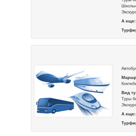
Школьн
Экскур
А еще
Турфи
Автобу
Маршр
Коктеб
Вид ту
Туры б
Экскур
А еще
Турфи