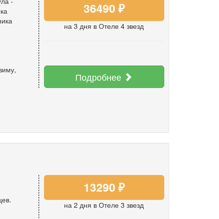
ла -
36490 ₽
ка
ника
на 3 дня
в Отеле 4 звезд
зиму
,
Подробнее
13290 ₽
цев.
на 2 дня
в Отеле 3 звезд