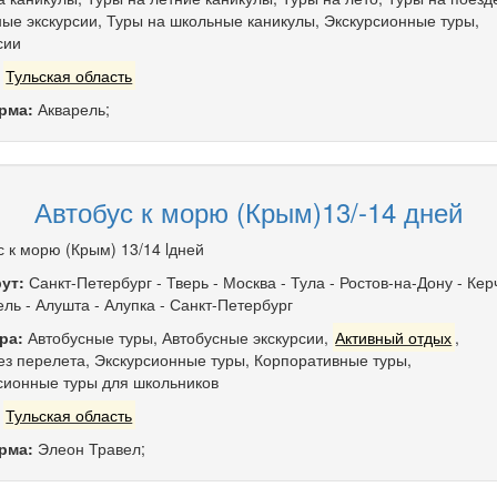
ые экскурсии
,
Туры на школьные каникулы
,
Экскурсионные туры
,
сии
:
Тульская область
рма:
Акварель;
Автобус к морю (Крым)13/-14 дней
с к морю (Крым) 13/14 lдней
ут:
Санкт-Петербург
-
Тверь
-
Москва
-
Тула
-
Ростов-на-Дону
-
Кер
ель
-
Алушта
-
Алупка
-
Санкт-Петербург
ра:
Автобусные туры
,
Автобусные экскурсии
,
Активный отдых
,
ез перелета
,
Экскурсионные туры
,
Корпоративные туры
,
сионные туры для школьников
:
Тульская область
рма:
Элеон Травел;