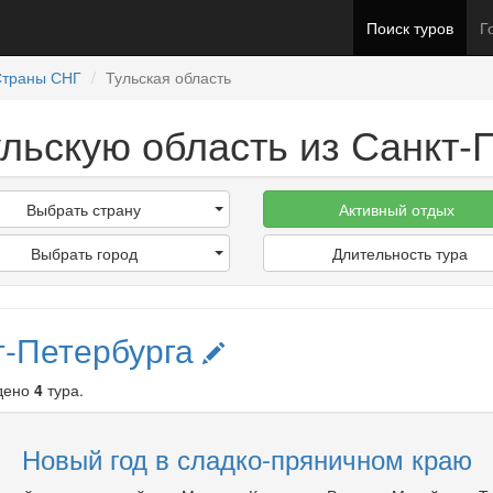
Поиск туров
Г
Страны СНГ
Тульская область
ульскую область из Санкт-
Выбрать страну
Активный отдых
Выбрать город
Длительность тура
т-Петербурга
дено
4
тура.
Новый год в сладко-пряничном краю