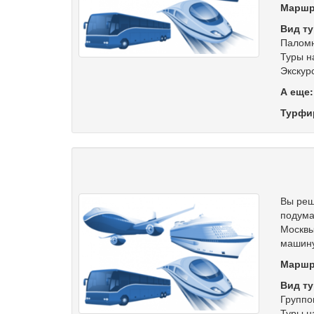
Маршр
Вид ту
Паломн
Туры н
Экскур
А еще
Турфи
Вы реш
подума
Москвы
машину
Маршр
Вид ту
Группо
Туры н