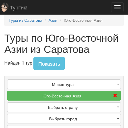
ТурГик!
Toggl
navig
Туры из Саратова
Азия
Юго-Восточная Азия
Туры по Юго-Восточной
Азии из Саратова
Найден
1
тур
Показать
Месяц тура
Юго-Восточная Азия
Выбрать страну
Выбрать город