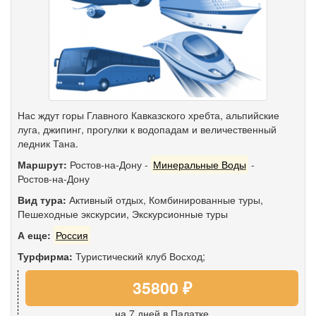
Нас ждут горы Главного Кавказского хребта, альпийские
луга, джипинг, прогулки к водопадам и величественный
ледник Тана.
Маршрут:
Ростов-на-Дону
-
Минеральные Воды
-
Ростов-на-Дону
Вид тура:
Активный отдых
,
Комбинированные туры
,
Пешеходные экскурсии
,
Экскурсионные туры
А еще:
Россия
Турфирма:
Туристический клуб Восход;
35800 ₽
на 7 дней
в Палатке