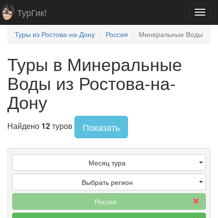
ТурГик!
Toggl
navig
Туры из Ростова-на-Дону
Россия
Минеральные Воды
Туры в Минеральные
Воды из Ростова-на-
Дону
Найдено
12
туров
Показать
Месяц тура
Выбрать регион
Россия