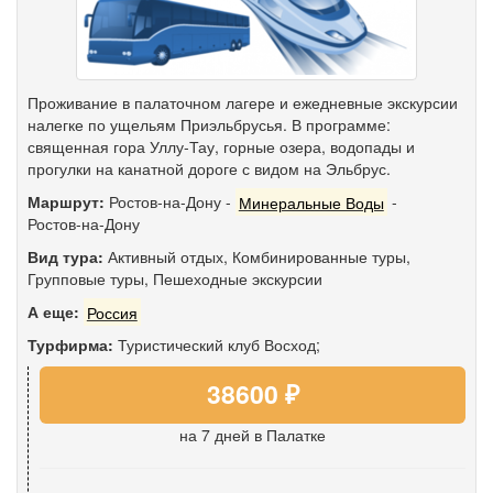
Проживание в палаточном лагере и ежедневные экскурсии
налегке по ущельям Приэльбрусья. В программе:
священная гора Уллу-Тау, горные озера, водопады и
прогулки на канатной дороге с видом на Эльбрус.
Маршрут:
Ростов-на-Дону
-
Минеральные Воды
-
Ростов-на-Дону
Вид тура:
Активный отдых
,
Комбинированные туры
,
Групповые туры
,
Пешеходные экскурсии
А еще:
Россия
Турфирма:
Туристический клуб Восход;
38600 ₽
на 7 дней
в Палатке