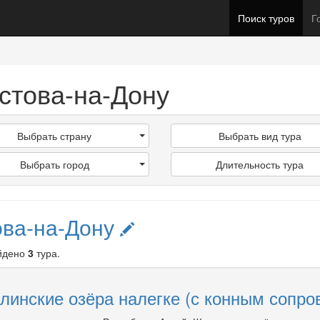
Поиск туров
Г
остова-на-Дону
Выбрать страну
Выбрать вид тура
Выбрать город
Длительность тура
ова-на-Дону
айдено
3
тура.
линские озёра налегке (с конным сопр