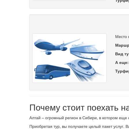
Турфи
Место 
Маршр
Вид ту
А еще
Турфи
Почему стоит поехать н
Алтай – огромный регион в Сибири, в котором еще 
Приобретая тур, вы получаете целый пакет услуг. 