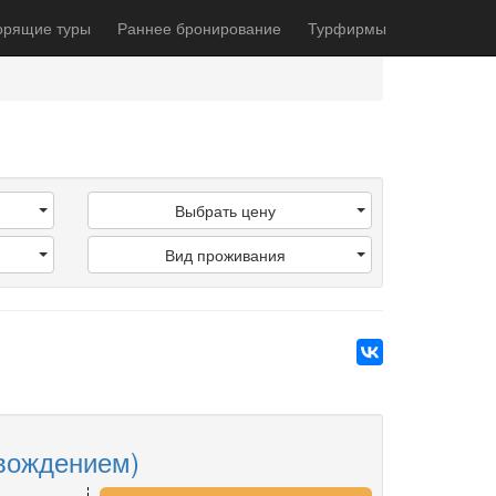
орящие туры
Раннее бронирование
Турфирмы
Выбрать цену
Вид проживания
овождением)