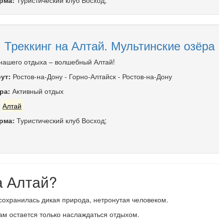
рма:
Туристический клуб Восход;
Треккинг на Алтай. Мультинские озёра
нашего отдыха – волшебный Алтай!
ут:
Ростов-на-Дону
-
Горно-Алтайск
-
Ростов-на-Дону
ра:
Активный отдых
:
Алтай
рма:
Туристический клуб Восход;
а Алтай?
сохранилась дикая природа, нетронутая человеком.
Вам остается только наслаждаться отдыхом.