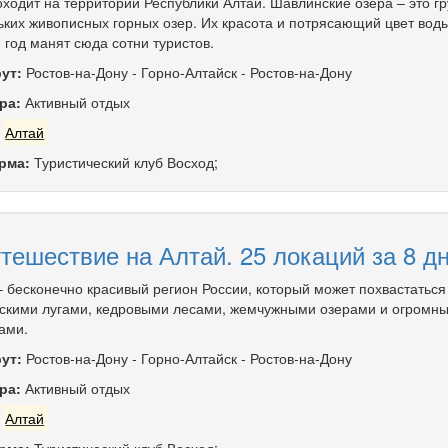
оходит на территории Республики Алтай. Шавлинские озёра – это гр
ьких живописных горных озер. Их красота и потрясающий цвет вод
 год манят сюда сотни туристов.
ут:
Ростов-на-Дону
-
Горно-Алтайск
-
Ростов-на-Дону
ра:
Активный отдых
:
Алтай
рма:
Туристический клуб Восход;
тешествие на Алтай. 25 локаций за 8 д
– бесконечно красивый регион России, который может похвастаться
скими лугами, кедровыми лесами, жемчужными озерами и огромн
ами.
ут:
Ростов-на-Дону
-
Горно-Алтайск
-
Ростов-на-Дону
ра:
Активный отдых
:
Алтай