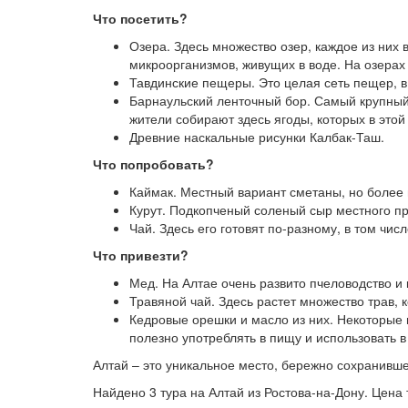
Что посетить?
Озера. Здесь множество озер, каждое из них 
микроорганизмов, живущих в воде. На озерах
Тавдинские пещеры. Это целая сеть пещер, 
Барнаульский ленточный бор. Самый крупный 
жители собирают здесь ягоды, которых в это
Древние наскальные рисунки Калбак-Таш.
Что попробовать?
Каймак. Местный вариант сметаны, но более г
Курут. Подкопченый соленый сыр местного пр
Чай. Здесь его готовят по-разному, в том чи
Что привезти?
Мед. На Алтае очень развито пчеловодство и
Травяной чай. Здесь растет множество трав, 
Кедровые орешки и масло из них. Некоторые 
полезно употреблять в пищу и использовать в
Алтай – это уникальное место, бережно сохранивш
Найдено 3 тура на Алтай из Ростова-на-Дону. Цена 