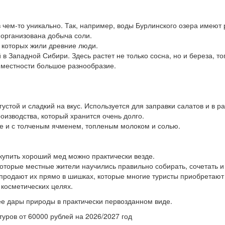
в чем-то уникально. Так, например, воды Бурлинского озера имеют 
 организована добыча соли.
в которых жили древние люди.
в Западной Сибири. Здесь растет не только сосна, но и береза, т
й местности большое разнообразие.
устой и сладкий на вкус. Используется для заправки салатов и в р
оизводства, который хранится очень долго.
сле и с толченым ячменем, топленым молоком и солью.
 купить хороший мед можно практически везде.
которые местные жители научились правильно собирать, сочетать и
продают их прямо в шишках, которые многие туристы приобретают 
 косметических целях.
ее дары природы в практически первозданном виде.
туров от 60000 рублей на 2026/2027 год