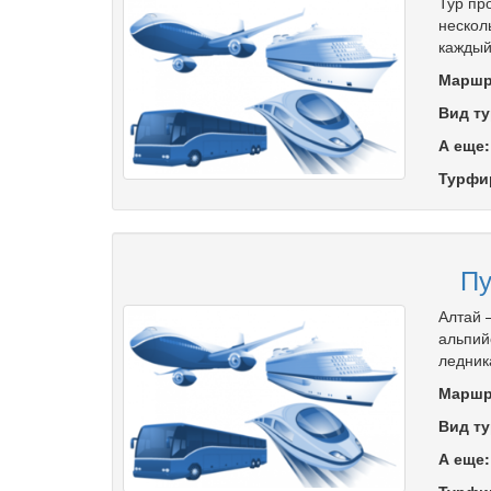
Тур пр
нескол
каждый
Маршр
Вид ту
А еще
Турфи
Пу
Алтай 
альпий
ледник
Маршр
Вид ту
А еще