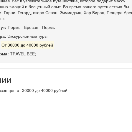
шаем Вас в увлекательное путешествие, которое подарит массу
вных эмоций и бесценный опыт. Во время вашего путешествия Вы
е- Гарни. Гегард, озеро Севан, Эчмиадзин, Хор Вирап, Пещера Аре
нк
ут:
Пермь
-
Ереван
-
Пермь
ра:
Экскурсионные туры
:
От 30000 до 40000 рублей
рма:
TRAVEL BEE;
нии
зон цен от 30000 до 40000 рублей