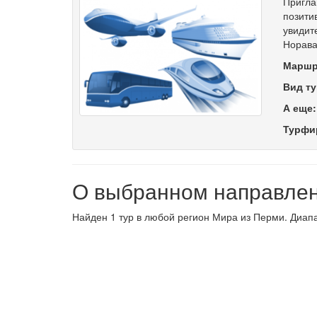
Пригла
позити
увидит
Норава
Маршр
Вид ту
А еще
Турфи
О выбранном направле
Найден 1 тур в любой регион Мира из Перми. Диапа