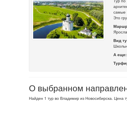
Тур по
архите
самые 
Это гр
Маршр
Яросла
Вид ту
Школьн
А еще
Турфи
О выбранном направле
Найден 1 тур во Владимир из Новосибирска. Цена т