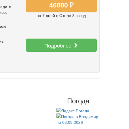
46000 ₽
видите
кве.
на 7 дней
в Отеле 3 звезд
ома
-
нь
,
Подробнее
Погода