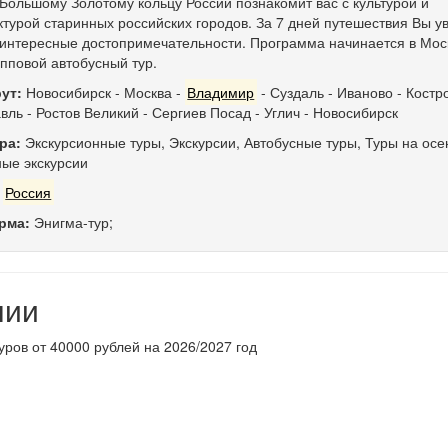
 Большому Золотому кольцу России познакомит вас с культурой и
ктурой старинных российских городов. За 7 дней путешествия Вы у
интересные достопримечательности. Программа начинается в Мос
упповой автобусный тур.
ут:
Новосибирск
-
Москва
-
Владимир
-
Суздаль
-
Иваново
-
Костр
вль
-
Ростов Великий
-
Сергиев Посад
-
Углич
-
Новосибирск
ра:
Экскурсионные туры
,
Экскурсии
,
Автобусные туры
,
Туры на осе
ые экскурсии
:
Россия
рма:
Энигма-тур;
нии
уров от 40000 рублей на 2026/2027 год