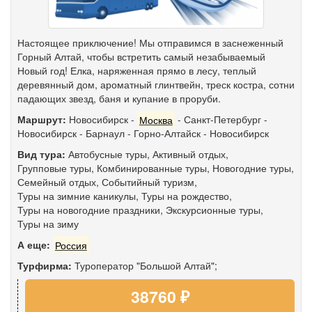
Настоящее приключение! Мы отправимся в заснеженный
Горный Алтай, чтобы встретить самый незабываемый
Новый год! Елка, наряженная прямо в лесу, теплый
деревянный дом, ароматный глинтвейн, треск костра, сотни
падающих звезд, баня и купание в проруби.
Маршрут:
Новосибирск
-
Москва
-
Санкт-Петербург
-
Новосибирск
-
Барнаул
-
Горно-Алтайск
-
Новосибирск
Вид тура:
Автобусные туры
,
Активный отдых
,
Групповые туры
,
Комбинированные туры
,
Новогодние туры
,
Семейный отдых
,
Событийный туризм
,
Туры на зимние каникулы
,
Туры на рождество
,
Туры на новогодние праздники
,
Экскурсионные туры
,
Туры на зиму
А еще:
Россия
Турфирма:
Туроператор "Большой Алтай";
38760 ₽