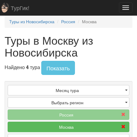
ТурГик!
Toggl
navig
Туры из Новосибирска
Россия
Москва
Туры в Москву из
Новосибирска
Найдено
4
тура
Показать
Месяц тура
Выбрать регион
Россия
Москва