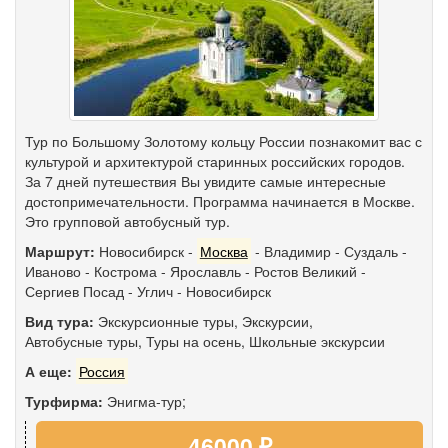
Тур по Большому Золотому кольцу России познакомит вас с
культурой и архитектурой старинных российских городов.
За 7 дней путешествия Вы увидите самые интересные
достопримечательности. Программа начинается в Москве.
Это групповой автобусный тур.
Маршрут:
Новосибирск
-
Москва
-
Владимир
-
Суздаль
-
Иваново
-
Кострома
-
Ярославль
-
Ростов Великий
-
Сергиев Посад
-
Углич
-
Новосибирск
Вид тура:
Экскурсионные туры
,
Экскурсии
,
Автобусные туры
,
Туры на осень
,
Школьные экскурсии
А еще:
Россия
Турфирма:
Энигма-тур;
46000 ₽