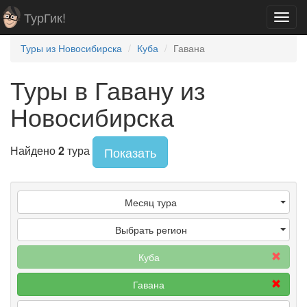
ТурГик!
Toggl
navig
Туры из Новосибирска
Куба
Гавана
Туры в Гавану из
Новосибирска
Найдено
2
тура
Показать
Месяц тура
Выбрать регион
Куба
Гавана