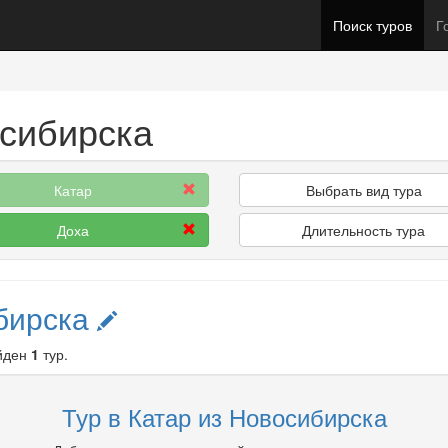
Поиск туров
Г
осибирска
Катар
Выбрать вид тура
Доха
Длительность тура
бирска
йден
1
тур.
Тур в Катар из Новосибирска