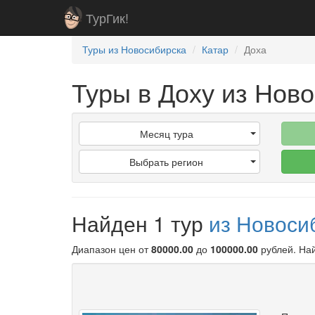
ТурГик!
Туры из Новосибирска
Катар
Доха
Туры в Доху из Нов
Месяц тура
Выбрать регион
Найден 1 тур
из Новоси
Диапазон цен от
80000.00
до
100000.00
рублей
. На