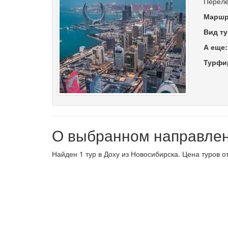
Переле
Маршр
Вид ту
А еще
Турфи
О выбранном направле
Найден 1 тур в Доху из Новосибирска. Цена туров о