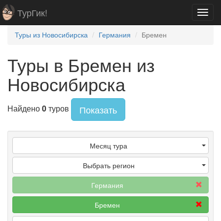
ТурГик!
Toggl
navig
Туры из Новосибирска
Германия
Бремен
Туры в Бремен из
Новосибирска
Найдено
0
туров
Показать
Месяц тура
Выбрать регион
Германия
Бремен