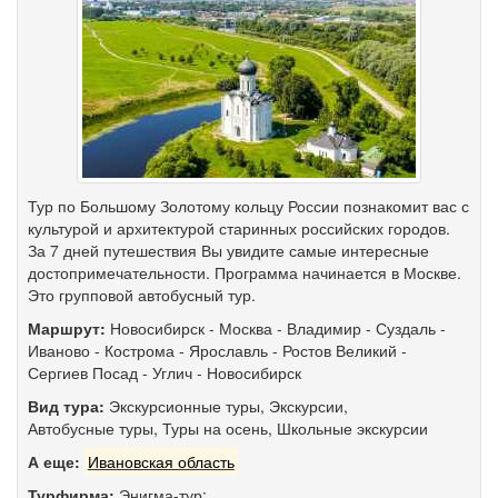
Тур по Большому Золотому кольцу России познакомит вас с
культурой и архитектурой старинных российских городов.
За 7 дней путешествия Вы увидите самые интересные
достопримечательности. Программа начинается в Москве.
Это групповой автобусный тур.
Маршрут:
Новосибирск
-
Москва
-
Владимир
-
Суздаль
-
Иваново
-
Кострома
-
Ярославль
-
Ростов Великий
-
Сергиев Посад
-
Углич
-
Новосибирск
Вид тура:
Экскурсионные туры
,
Экскурсии
,
Автобусные туры
,
Туры на осень
,
Школьные экскурсии
А еще:
Ивановская область
Турфирма:
Энигма-тур;