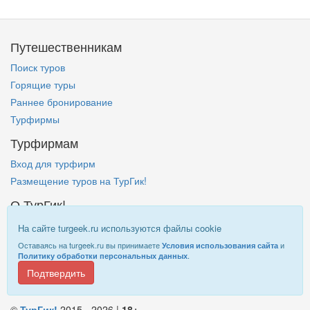
Путешественникам
Поиск туров
Горящие туры
Раннее бронирование
Турфирмы
Турфирмам
Вход для турфирм
Размещение туров на ТурГик!
О ТурГик!
Кто такой ТурГик?
На сайте turgeek.ru используются файлы cookie
Правовая информация
Оставаясь на turgeek.ru вы принимаете
и
Условия использования сайта
.
Политику обработки персональных данных
Подтвердить
Информация на
TurGeek.ru
не является офертой!
©
ТурГик!
2015 - 2026 |
18+