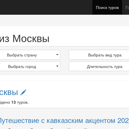
Поиск туров
Г
из Москвы
Выбрать страну
Выбрать вид тура
Выбрать город
Длительность тура
осквы
айдено
13
туров.
Путешествие с кавказским акцентом 202