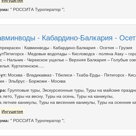
рма:
" РОССИТА Туроператор ";
авминводы - Кабардино-Балкария - Осет
 прекрасен : Кавминводы - Кабардино-Балкария - Осетия – Грузия
тПятигорск - Медовые водопады – Кисловодск - поляна Азау – гор
с – Нальчик - Черекское ущелье – Верхняя Балкария – Голубые озе
лья: Куртатинское.....
ут:
Москва
-
Владикавказ
-
Тбилиси
-
Тхаба-Ерды
-
Пятигорск
-
Кис
ик
-
Эльбрус
-
Боржоми
-
Москва
ра:
Групповые туры
,
Экскурсионные туры
,
Туры на майские праздн
а лето
,
Туры на весну
,
Туры на осень
,
Туры на каникулы
,
а летние каникулы
,
Туры на весенние каникулы
,
Туры на осенние к
:
Ингушетия
рма:
" РОССИТА Туроператор ";