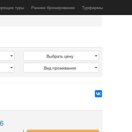
орящие туры
Раннее бронирование
Турфирмы
Выбрать цену
Вид проживания
6