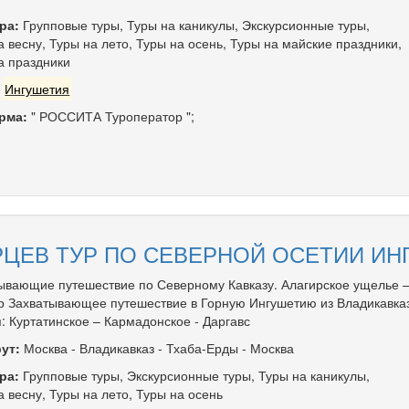
ра:
Групповые туры
,
Туры на каникулы
,
Экскурсионные туры
,
а весну
,
Туры на лето
,
Туры на осень
,
Туры на майские праздники
,
а праздники
:
Ингушетия
рма:
" РОССИТА Туроператор ";
ЦЕВ ТУР ПО СЕВЕРНОЙ ОСЕТИИ ИН
ывающие путешествие по Северному Кавказу. Алагирское ущелье –
р Захватывающее путешествие в Горную Ингушетию из Владикавка
: Куртатинское – Кармадонское - Даргавс
ут:
Москва
-
Владикавказ
-
Тхаба-Ерды
-
Москва
ра:
Групповые туры
,
Экскурсионные туры
,
Туры на каникулы
,
а весну
,
Туры на лето
,
Туры на осень