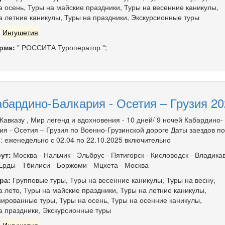
а осень
,
Туры на майские праздники
,
Туры на весенние каникулы
,
а летние каникулы
,
Туры на праздники
,
Экскурсионные туры
:
Ингушетия
рма:
" РОССИТА Туроператор ";
абардино-Балкария - Осетия – Грузия 20
 Кавказу , Мир легенд и вдохновения - 10 дней/ 9 ночей Кабардино-
ия - Осетия – Грузия по Военно-Грузинской дороге Даты заездов по
: еженедельно с 02.04 по 22.10.2025 включительно
ут:
Москва
-
Нальчик
-
Эльбрус
-
Пятигорск
-
Кисловодск
-
Владикав
Ерды
-
Тбилиси
-
Боржоми
-
Мцхета
-
Москва
ра:
Групповые туры
,
Туры на весенние каникулы
,
Туры на весну
,
а лето
,
Туры на майские праздники
,
Туры на летние каникулы
,
ированные туры
,
Туры на осень
,
Туры на осенние каникулы
,
а праздники
,
Экскурсионные туры
:
Ингушетия