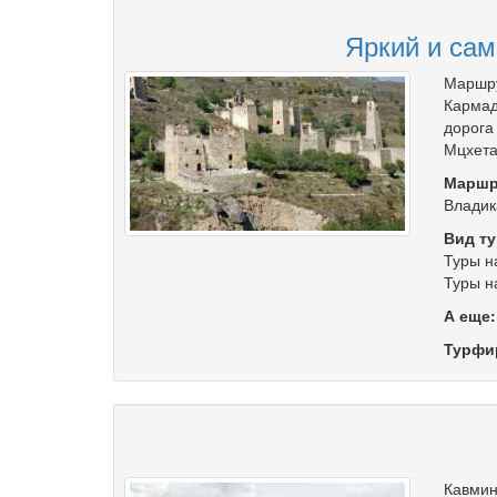
Яркий и сам
Маршру
Кармад
дорога
Мцхета
Маршр
Владик
Вид ту
Туры н
Туры н
А еще
Турфи
Кавмин