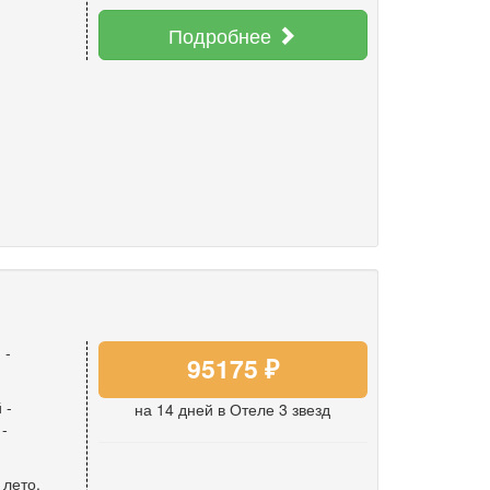
Подробнее
 -
95175 ₽
й
-
на 14 дней
в Отеле 3 звезд
-
 лето
,