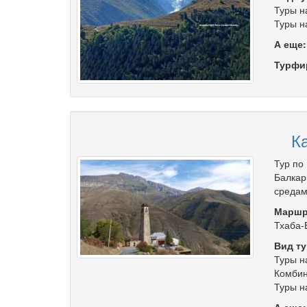
Туры н
Туры н
А еще
Турфи
К
Тур по
Балкар
средам
Маршр
Тхаба-
Вид ту
Туры н
Комбин
Туры н
А еще