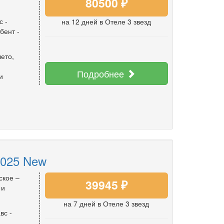
80500 ₽
с
-
на 12 дней
в Отеле 3 звезд
бент
-
лето
,
Подробнее
и
025 New
ское –
39945 ₽
 и
на 7 дней
в Отеле 3 звезд
вс
-