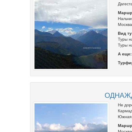
Дагеста
Маршр
Нальчи
Москва
Вид ту
Туры н
Туры н
А еще
Турфи
ОДНАЖД
Не дор
Кармад
Южная О
Маршр
Москва