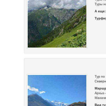
Туры н
А еще
Турфи
Тур по
Северн
Маршр
Архыз
Махачк
Вид ту