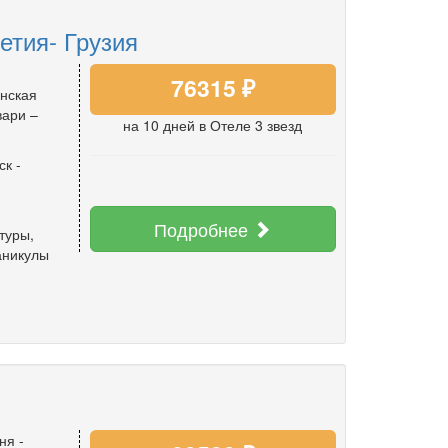
етия- Грузия
76315 ₽
инская
вари –
на 10 дней
в Отеле 3 звезд
ск
-
Подробнее
туры
,
аникулы
ня -