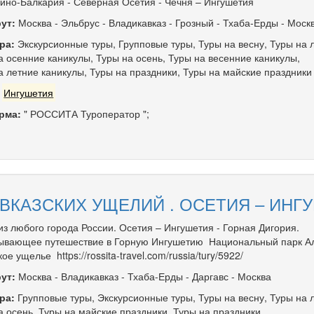
ино-Балкария - Северная Осетия - Чечня – Ингушетия
ут:
Москва
-
Эльбрус
-
Владикавказ
-
Грозный
-
Тхаба-Ерды
-
Моск
ра:
Экскурсионные туры
,
Групповые туры
,
Туры на весну
,
Туры на 
а осенние каникулы
,
Туры на осень
,
Туры на весенние каникулы
,
а летние каникулы
,
Туры на праздники
,
Туры на майские праздники
:
Ингушетия
рма:
" РОССИТА Туроператор ";
АВКАЗСКИХ УЩЕЛИЙ . ОСЕТИЯ – ИНГУ
из любого города России. Осетия – Ингушетия - Горная Дигория.
ывающее путешествие в Горную Ингушетию Национальный парк А
ое ущелье https://rossita-travel.com/russia/tury/5922/
ут:
Москва
-
Владикавказ
-
Тхаба-Ерды
-
Даргавс
-
Москва
ра:
Групповые туры
,
Экскурсионные туры
,
Туры на весну
,
Туры на 
а осень
,
Туры на майские праздники
,
Туры на праздники
,