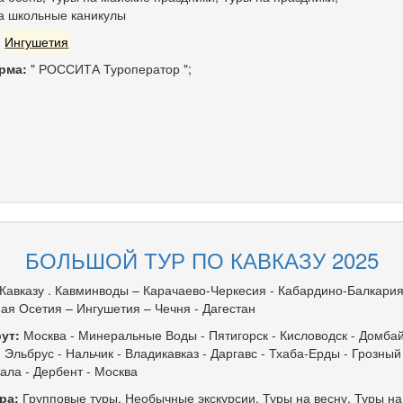
а школьные каникулы
:
Ингушетия
рма:
" РОССИТА Туроператор ";
БОЛЬШОЙ ТУР ПО КАВКАЗУ 2025
 Кавказу . Кавминводы – Карачаево-Черкесия - Кабардино-Балкария
ая Осетия – Ингушетия – Чечня - Дагестан
ут:
Москва
-
Минеральные Воды
-
Пятигорск
-
Кисловодск
-
Домба
-
Эльбрус
-
Нальчик
-
Владикавказ
-
Даргавс
-
Тхаба-Ерды
-
Грозный
ала
-
Дербент
-
Москва
ра:
Групповые туры
,
Необычные экскурсии
,
Туры на весну
,
Туры на