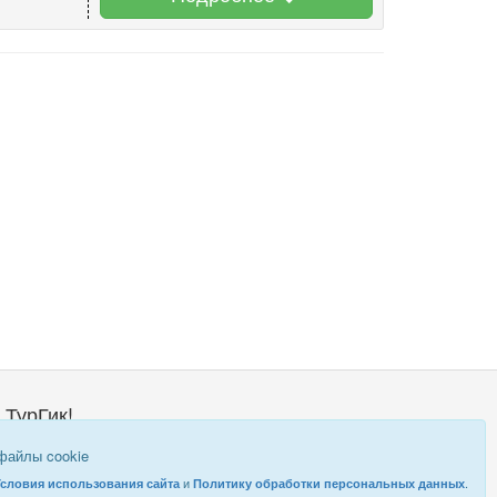
 ТурГик!
о такой ТурГик?
 файлы cookie
равовая информация
и
.
Условия использования сайта
Политику обработки персональных данных