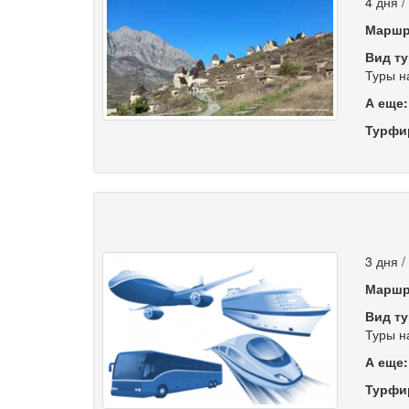
4 дня /
Маршр
Вид ту
Туры н
А еще
Турфи
3 дня 
Маршр
Вид ту
Туры н
А еще
Турфи