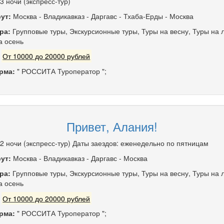
 3 ночи (экспресс-тур)
ут:
Москва
-
Владикавказ
-
Даргавс
-
Тхаба-Ерды
-
Москва
ра:
Групповые туры
,
Экскурсионные туры
,
Туры на весну
,
Туры на 
а осень
:
От 10000 до 20000 рублей
рма:
" РОССИТА Туроператор ";
Привет, Алания!
/ 2 ночи (экспресс-тур) Даты заездов: еженедельно по пятницам
ут:
Москва
-
Владикавказ
-
Даргавс
-
Москва
ра:
Групповые туры
,
Экскурсионные туры
,
Туры на весну
,
Туры на 
а осень
:
От 10000 до 20000 рублей
рма:
" РОССИТА Туроператор ";