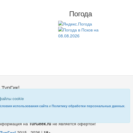
Погода
 ТурГик!
о такой ТурГик?
 файлы cookie
равовая информация
и
.
Условия использования сайта
Политику обработки персональных данных
нформация на
TurGeek.ru
не является офертой!
ТурГик!
2015 - 2026 |
18+