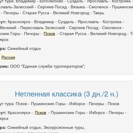
т тура: Владимир - Боголюбово - Суздаль - Ярославль - Кострома -
славль-Залесский - Сергиев Посад - Вязьма - Смоленск - Пушкинск
 - Печоры - Старая Русса - Великий Новгород - Тверь
ут:
Красноярск
-
Владимир
-
Суздаль
-
Ярославль
-
Кострома
-
 Великий
-
Переславль Залесский
-
Сергиев Посад
-
Смоленск
-
ские Горы
-
Печоры
-
Псков
-
Старая Русса
-
Великий Новгород
-
Т
ярск
ра:
Семейный отдых
:
Россия
рма:
ООО "Единая служба туроператоров";
Нетленная классика (3 дн./2 н.)
т тура: Псков - Пушкинские Горы - Изборск - Печоры - Псков
ут:
Красноярск
-
Псков
-
Пушкинские Горы
-
Изборск
-
Печоры
-
ярск
ра:
Семейный отдых
,
Экскурсионные туры
,