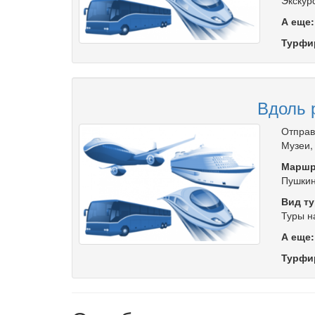
Экскур
А еще
Турфи
Вдоль р
Отправ
Музеи, 
Маршр
Пушкин
Вид ту
Туры н
А еще
Турфи