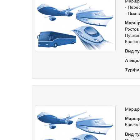
Маршру
- Пере
- Псков
Маршр
Ростов
Пушкин
Красно
Вид ту
А еще
Турфи
Маршру
Маршр
Красно
Вид ту