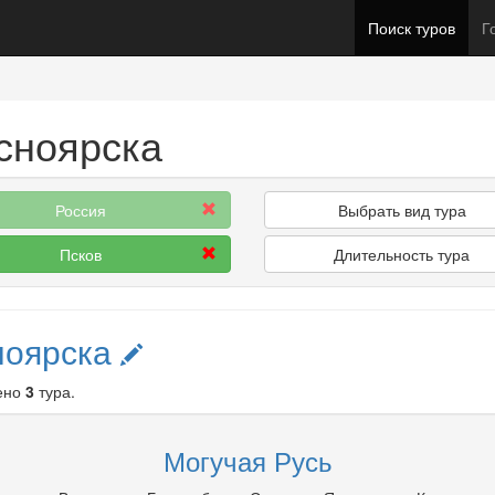
Поиск туров
Г
асноярска
Россия
Выбрать вид тура
Псков
Длительность тура
ноярска
ено
3
тура.
Могучая Русь