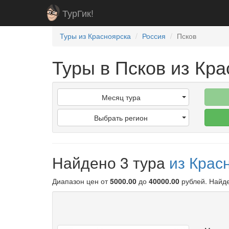
ТурГик!
Туры из Красноярска
Россия
Псков
Туры в Псков из Кр
Месяц тура
Выбрать регион
Найдено 3 тура
из Крас
Диапазон цен от
5000.00
до
40000.00
рублей
. Найд