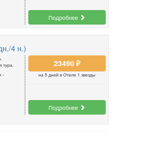
Подробнее
н./4 н.)
.
23490 ₽
я тура.
к
-
на 5 дней
в Отеле 1 звезды
Подробнее