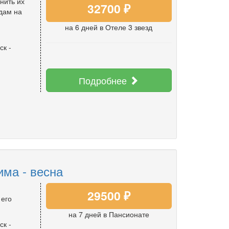
нить их
32700 ₽
дам на
на 6 дней
в Отеле 3 звезд
ск
-
Подробнее
има - весна
29500 ₽
 его
на 7 дней
в Пансионате
ск
-