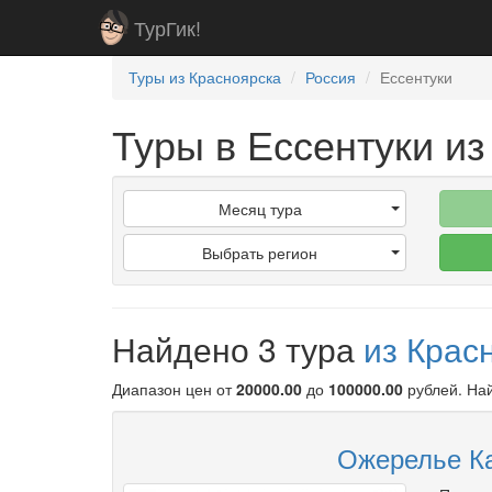
ТурГик!
Туры из Красноярска
Россия
Ессентуки
Туры в Ессентуки из
Месяц тура
Выбрать регион
Найдено 3 тура
из Крас
Диапазон цен от
20000.00
до
100000.00
рублей
. Н
Ожерелье Ка