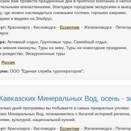
гаем Вам провести праздничные дни в приятной компании и напол
тельными впечатлениями, благодаря городским экскурсиям и выез
у, где можно наслаждаться снежными полями, горными озерами,
дами и видами на Эльбрус.
ут:
Красноярск
-
Кисловодск
-
Ессентуки
-
Железноводск
-
Пятигор
ярск
ра:
Активный отдых
,
Групповые туры
,
Семейный отдых
,
а зимние каникулы
,
Туры на зиму
,
Туры на новогодние праздники
,
а рождество
,
Экскурсионные туры
:
Россия
рма:
ООО "Единая служба туроператоров";
авказских Минеральных Вод, осень - з
колько дней программы вы побываете в самых прекрасных уголках
ских Минеральных Вод, познакомитесь с богатой историей региона,
иями, культурой, национальной кухней.
ут:
Красноярск
-
Кисловодск
-
Ессентуки
-
Железноводск
-
Пятигор