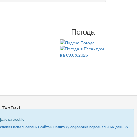
Погода
 ТурГик!
о такой ТурГик?
 файлы cookie
равовая информация
и
.
Условия использования сайта
Политику обработки персональных данных