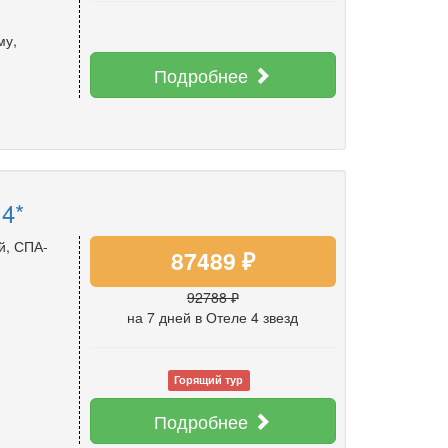
му
,
Подробнее
 4*
й, СПА-
87489 ₽
92788 ₽
на 7 дней
в Отеле 4 звезд
Горящий тур
Подробнее