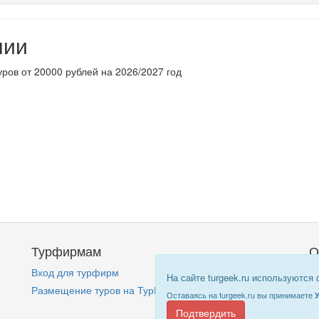
нии
уров от 20000 рублей на 2026/2027 год
Турфирмам
О
Вход для турфирм
Кт
На сайте turgeek.ru используются
Размещение туров на ТурГик!
П
Оставаясь на turgeek.ru вы принимаете
Подтвердить