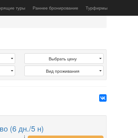
орящие туры
Раннее бронирование
Турфирмы
Выбрать цену
Вид проживания
 (6 дн./5 н)