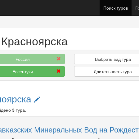
Поиск туров
Г
 Красноярска
Россия
Выбрать вид тура
Ессентуки
Длительность тура
ноярска
айдено
3
тура.
вказских Минеральных Вод на Рождество