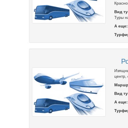
Красно
Вид ту
Туры н
А еще
Турфи
Ро
Изящны
центр,
Маршр
Вид ту
А еще
Турфи