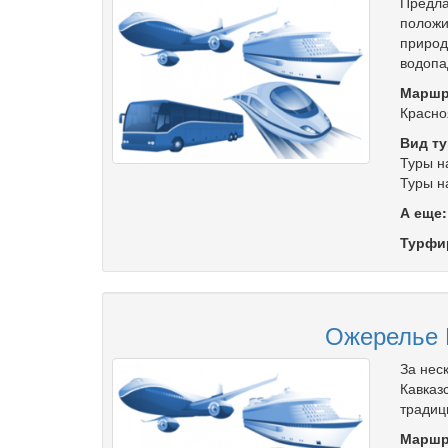
Предла
положи
природ
водопа
Маршр
Красно
Вид ту
Туры н
Туры н
А еще
Турфи
Ожерелье К
За нес
Кавказ
традиц
Маршр