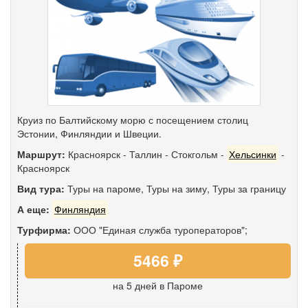
Круиз по Балтийскому морю с посещением столиц
Эстонии, Финляндии и Швеции.
Маршрут:
Красноярск
-
Таллин
-
Стокгольм
-
Хельсинки
-
Красноярск
Вид тура:
Туры на пароме
,
Туры на зиму
,
Туры за границу
А еще:
Финляндия
Турфирма:
ООО "Единая служба туроператоров";
5466 ₽
на 5 дней
в Пароме