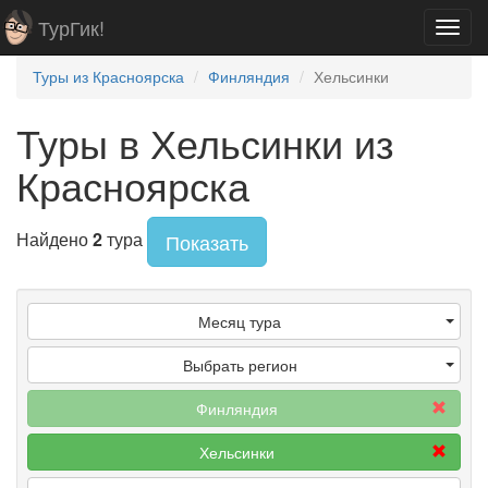
ТурГик!
Toggl
navig
Туры из Красноярска
Финляндия
Хельсинки
Туры в Хельсинки из
Красноярска
Найдено
2
тура
Показать
Месяц тура
Выбрать регион
Финляндия
Хельсинки