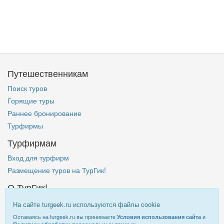
Путешественникам
Поиск туров
Горящие туры
Раннее бронирование
Турфирмы
Турфирмам
Вход для турфирм
Размещение туров на ТурГик!
О ТурГик!
Кто такой ТурГик?
На сайте turgeek.ru используются файлы cookie
Правовая информация
Оставаясь на turgeek.ru вы принимаете
и
Условия использования сайта