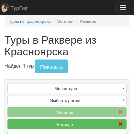
ТурГик!
Toggl
navig
Туры из Красноярска
Эстония
Раквере
Туры в Раквере из
Красноярска
Найден
1
тур
Показать
Месяц тура
Выбрать регион
Эстония
Раквере