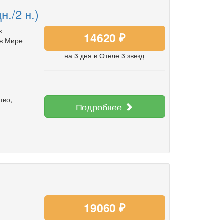
./2 н.)
х
14620 ₽
 в Мире
на 3 дня
в Отеле 3 звезд
тво
,
Подробнее
х
19060 ₽