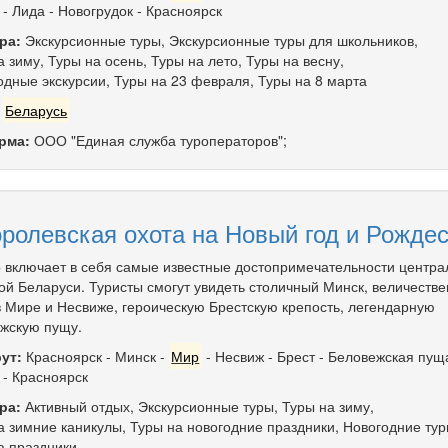
-
Лида
-
Новогрудок
-
Красноярск
ра:
Экскурсионные туры
,
Экскурсионные туры для школьников
,
а зиму
,
Туры на осень
,
Туры на лето
,
Туры на весну
,
дные экскурсии
,
Туры на 23 февраля
,
Туры на 8 марта
:
Беларусь
рма:
ООО "Единая служба туроператоров";
ролевская охота на Новый год и Рожде
р включает в себя самые известные достопримечательности центра
ой Беларуси. Туристы смогут увидеть столичный Минск, величеств
в Мире и Несвиже, героическую Брестскую крепость, легендарную
жскую пущу.
ут:
Красноярск
-
Минск
-
Мир
-
Несвиж
-
Брест
-
Беловежская пущ
-
Красноярск
ра:
Активный отдых
,
Экскурсионные туры
,
Туры на зиму
,
а зимние каникулы
,
Туры на новогодние праздники
,
Новогодние тур
а праздники