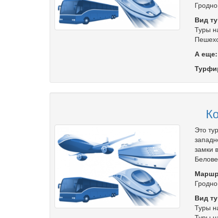
Гродно
Вид ту
Туры н
Пешехо
А еще
Турфи
Ко
Это ту
западн
замки 
Белове
Маршр
Гродно
Вид ту
Туры н
Туры н