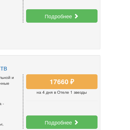
Подробнее
ств
льной и
17660 ₽
енные
на 4 дня
в Отеле 1 звезды
а
-
Подробнее
ы
,