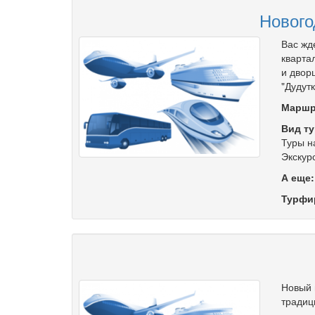
Нового
Вас жд
кварта
и двор
"Дудутк
Маршр
Вид ту
Туры н
Экскур
А еще
Турфи
Новый 
традиц