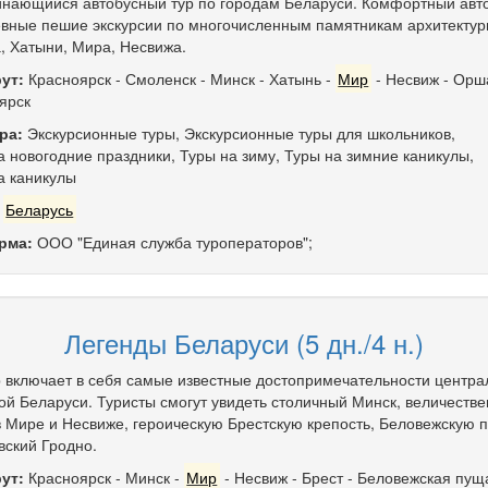
нающийся автобусный тур по городам Беларуси. Комфортный авто
вные пешие экскурсии по многочисленным памятникам архитектур
, Хатыни, Мира, Несвижа.
ут:
Красноярск
-
Смоленск
-
Минск
-
Хатынь
-
Мир
-
Несвиж
-
Орш
ярск
ра:
Экскурсионные туры
,
Экскурсионные туры для школьников
,
а новогодние праздники
,
Туры на зиму
,
Туры на зимние каникулы
,
а каникулы
:
Беларусь
рма:
ООО "Единая служба туроператоров";
Легенды Беларуси (5 дн./4 н.)
р включает в себя самые известные достопримечательности центра
ой Беларуси. Туристы смогут увидеть столичный Минск, величеств
в Мире и Несвиже, героическую Брестскую крепость, Беловежскую 
вский Гродно.
ут:
Красноярск
-
Минск
-
Мир
-
Несвиж
-
Брест
-
Беловежская пущ