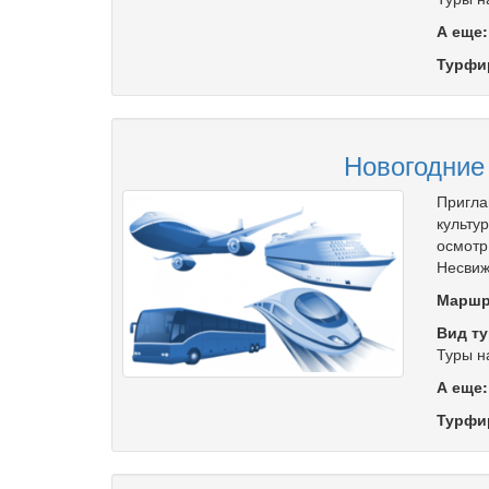
А еще
Турфи
Новогодние 
Пригла
культу
осмотр
Несвиже
Маршр
Вид ту
Туры н
А еще
Турфи