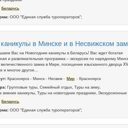
:
Беларусь
рма:
ООО "Единая служба туроператоров";
каникулы в Минске и в Несвижском замк
шаем Вас на Новогодние каникулы в Беларусь! Вас ждет богатая
рная и развлекательная программа – экскурсии по нарядному Минск
 величественного замка в Мире, посещение изысканного дворца XVI
 и многое другое...
ут:
Красноярск
-
Минск
-
Несвиж
-
Мир
-
Красноярск
ра:
Групповые туры
,
Семейный отдых
,
Туры на зиму
,
а зимние каникулы
,
Туры на новогодние праздники
,
Экскурсионные
:
Беларусь
рма:
ООО "Единая служба туроператоров";