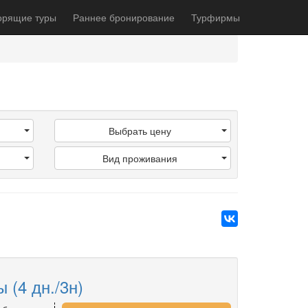
орящие туры
Раннее бронирование
Турфирмы
Выбрать цену
Вид проживания
 (4 дн./3н)