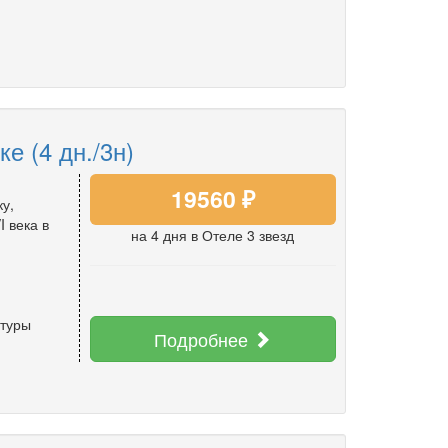
е (4 дн./3н)
19560 ₽
у,
 века в
на 4 дня
в Отеле 3 звезд
 туры
Подробнее