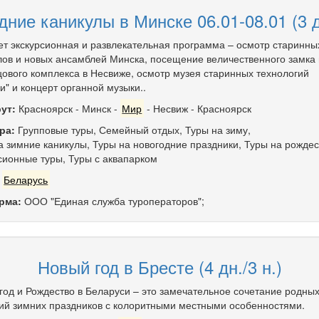
дние каникулы в Минске 06.01-08.01 (3 дн
ет экскурсионная и развлекательная программа – осмотр старинны
лов и новых ансамблей Минска, посещение величественного замка
цового комплекса в Несвиже, осмотр музея старинных технологий
и" и концерт органной музыки..
ут:
Красноярск
-
Минск
-
Мир
-
Несвиж
-
Красноярск
ра:
Групповые туры
,
Семейный отдых
,
Туры на зиму
,
а зимние каникулы
,
Туры на новогодние праздники
,
Туры на рождес
сионные туры
,
Туры с аквапарком
:
Беларусь
рма:
ООО "Единая служба туроператоров";
Новый год в Бресте (4 дн./3 н.)
год и Рождество в Беларуси – это замечательное сочетание родны
ий зимних праздников с колоритными местными особенностями.