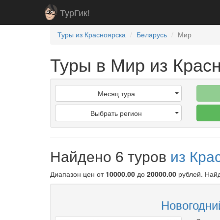
ТурГик!
Туры из Красноярска
Беларусь
Мир
Туры в Мир из Крас
Месяц тура
Выбрать регион
Найдено 6 туров
из Кра
Диапазон цен от
10000.00
до
20000.00
рублей
. Най
Новогодний