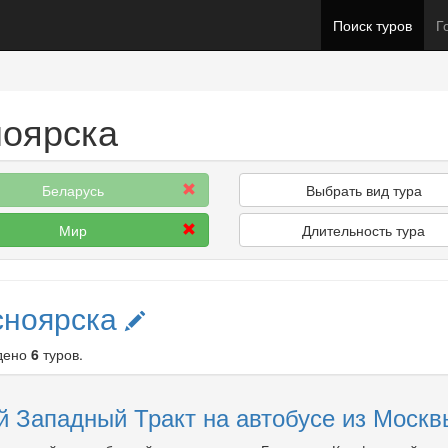
Поиск туров
Г
ноярска
Беларусь
Выбрать вид тура
Мир
Длительность тура
сноярска
дено
6
туров.
 Западный Тракт на автобусе из Москвы