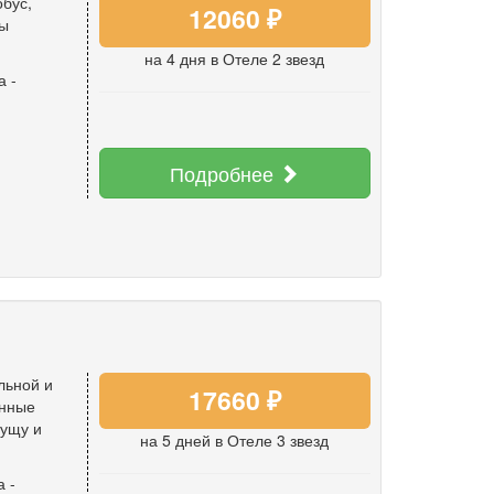
бус,
12060 ₽
ы
на 4 дня
в Отеле 2 звезд
а
-
Подробнее
льной и
17660 ₽
енные
пущу и
на 5 дней
в Отеле 3 звезд
а
-