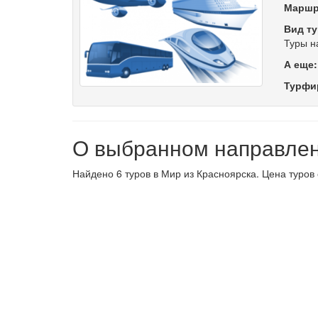
Маршр
Вид ту
Туры н
А еще
Турфи
О выбранном направле
Найдено 6 туров в Мир из Красноярска. Цена туров 